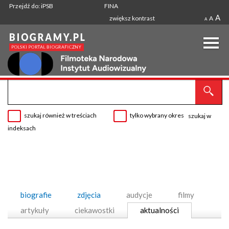
Przejdź do: iPSB
FINA
A
zwiększ kontrast
A
A
szukaj również w treściach
tylko wybrany okres
szukaj w
indeksach
biografie
zdjęcia
audycje
filmy
artykuły
ciekawostki
aktualności