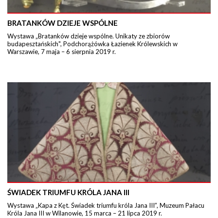
BRATANKÓW DZIEJE WSPÓLNE
Wystawa „Bratanków dzieje wspólne. Unikaty ze zbiorów
budapesztańskich", Podchorążówka Łazienek Królewskich w
Warszawie, 7 maja – 6 sierpnia 2019 r.
ŚWIADEK TRIUMFU KRÓLA JANA III
Wystawa „Kapa z Kęt. Świadek triumfu króla Jana III”, Muzeum Pałacu
Króla Jana III w Wilanowie, 15 marca – 21 lipca 2019 r.