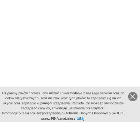
Uzywamy plików cookies, aby ułatwić Ci korzystanie z naszego serwisu oraz do
celów statystycznych. Jeśli nie blokujesz tych plików, to zgadzasz się na ich
użycie oraz zapisanie w pamięci urządzenia. Pamiętaj, że możesz samodzielnie
zarządzać cookies, zmieniając ustawienia przeglądarki.
Indeksy:
Informację o realizacji Rozporządzenia o Ochronie Danych Osobowych (RODO)
aktywności
tutaj
przez FINA znajdziesz
.
alfabetyczny
tematyczny