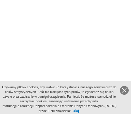
Uzywamy plików cookies, aby ułatwić Ci korzystanie z naszego serwisu oraz do
celów statystycznych. Jeśli nie blokujesz tych plików, to zgadzasz się na ich
użycie oraz zapisanie w pamięci urządzenia. Pamiętaj, że możesz samodzielnie
zarządzać cookies, zmieniając ustawienia przeglądarki.
Indeksy:
Informację o realizacji Rozporządzenia o Ochronie Danych Osobowych (RODO)
aktywności
tutaj
przez FINA znajdziesz
.
alfabetyczny
tematyczny