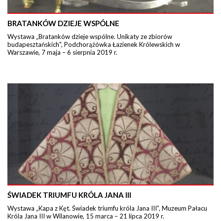
BRATANKÓW DZIEJE WSPÓLNE
Wystawa „Bratanków dzieje wspólne. Unikaty ze zbiorów
budapesztańskich", Podchorążówka Łazienek Królewskich w
Warszawie, 7 maja – 6 sierpnia 2019 r.
ŚWIADEK TRIUMFU KRÓLA JANA III
Wystawa „Kapa z Kęt. Świadek triumfu króla Jana III”, Muzeum Pałacu
Króla Jana III w Wilanowie, 15 marca – 21 lipca 2019 r.