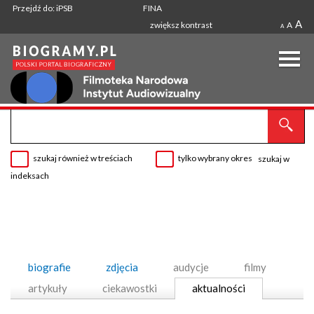
Przejdź do: iPSB
FINA
A
zwiększ kontrast
A
A
szukaj również w treściach
tylko wybrany okres
szukaj w
indeksach
biografie
zdjęcia
audycje
filmy
artykuły
ciekawostki
aktualności