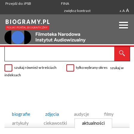
Przejdź do: iPSB
FINA
A
zwiększ kontrast
A
A
szukaj również w treściach
tylko wybrany okres
szukaj w
indeksach
biografie
zdjęcia
audycje
filmy
artykuły
ciekawostki
aktualności