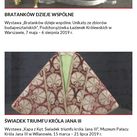
BRATANKÓW DZIEJE WSPÓLNE
Wystawa „Bratanków dzieje wspólne. Unikaty ze zbiorów
budapesztańskich", Podchorążówka Łazienek Królewskich w
Warszawie, 7 maja – 6 sierpnia 2019 r.
ŚWIADEK TRIUMFU KRÓLA JANA III
Wystawa „Kapa z Kęt. Świadek triumfu króla Jana III”, Muzeum Pałacu
Króla Jana III w Wilanowie, 15 marca – 21 lipca 2019 r.