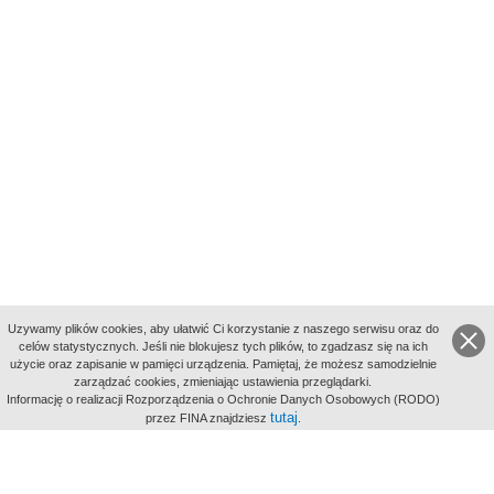
Uzywamy plików cookies, aby ułatwić Ci korzystanie z naszego serwisu oraz do
celów statystycznych. Jeśli nie blokujesz tych plików, to zgadzasz się na ich
użycie oraz zapisanie w pamięci urządzenia. Pamiętaj, że możesz samodzielnie
zarządzać cookies, zmieniając ustawienia przeglądarki.
Indeksy:
Informację o realizacji Rozporządzenia o Ochronie Danych Osobowych (RODO)
aktywności
tutaj
przez FINA znajdziesz
.
alfabetyczny
tematyczny