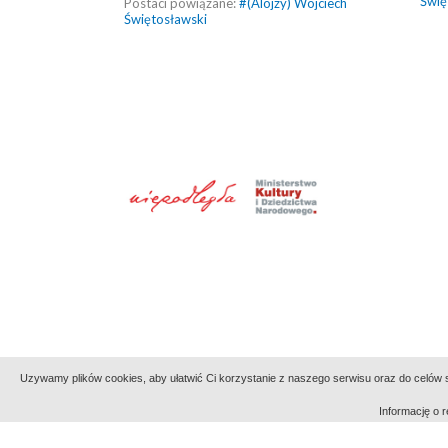
Świę
Postaci powiązane:
#
(Alojzy) Wojciech
Świętosławski
Uzywamy plików cookies, aby ułatwić Ci korzystanie z naszego serwisu oraz do celów st
Informację o
Indeksy:
aktywności
alfabetyczny
tematyczny