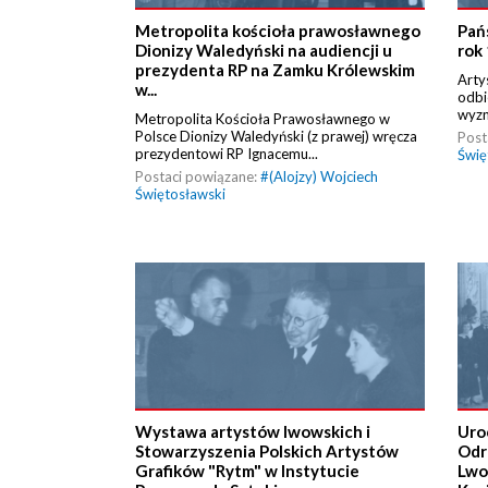
Metropolita kościoła prawosławnego
Pań
Dionizy Waledyński na audiencji u
rok
prezydenta RP na Zamku Królewskim
Arty
w...
odbi
wyzna
Metropolita Kościoła Prawosławnego w
Polsce Dionizy Waledyński (z prawej) wręcza
Post
prezydentowi RP Ignacemu...
Świę
Postaci powiązane:
#
(Alojzy) Wojciech
Świętosławski
Wystawa artystów lwowskich i
Uro
Stowarzyszenia Polskich Artystów
Odr
Grafików "Rytm" w Instytucie
Lwo