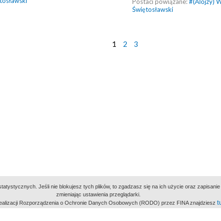
tosławski
Postaci powiązane:
#
(Alojzy) 
Świętosławski
1
2
3
atystycznych. Jeśli nie blokujesz tych plików, to zgadzasz się na ich użycie oraz zapisan
zmieniając ustawienia przeglądarki.
t
 realizacji Rozporządzenia o Ochronie Danych Osobowych (RODO) przez FINA znajdziesz
miejsc