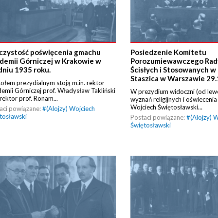
czystość poświęcenia gmachu
Posiedzenie Komitetu
demii Górniczej w Krakowie w
Porozumiewawczego Rad
dniu 1935 roku.
Ścisłych i Stosowanych w
Staszica w Warszawie 29.
tołem prezydialnym stoją m.in. rektor
emii Górniczej prof. Władysław Takliński
W prezydium widoczni (od lewej
orektor prof. Ronam...
wyznań religijnych i oświeceni
Wojciech Świętosławski...
aci powiązane:
#
(Alojzy) Wojciech
tosławski
Postaci powiązane:
#
(Alojzy) 
Świętosławski