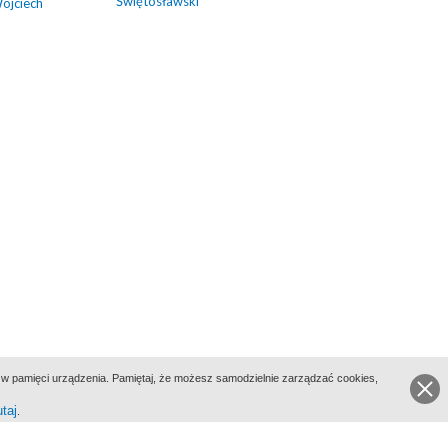
Świętosławski
Wojciech
ie w pamięci urządzenia. Pamiętaj, że możesz samodzielnie zarządzać cookies,
utaj
.