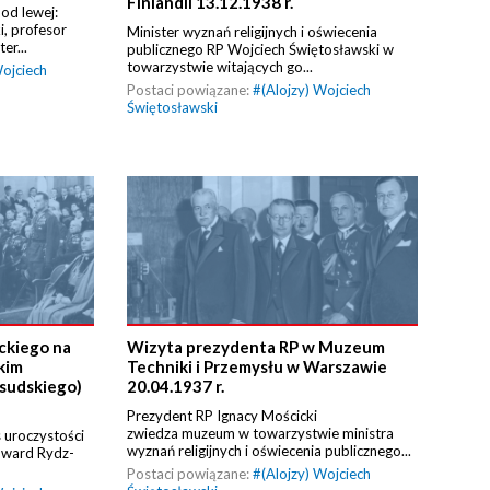
Finlandii 13.12.1938 r.
od lewej:
, profesor
Minister wyznań religijnych i oświecenia
er...
publicznego RP Wojciech Świętosławski w
towarzystwie witających go...
Wojciech
Postaci powiązane:
#
(Alojzy) Wojciech
Świętosławski
ckiego na
Wizyta prezydenta RP w Muzeum
kim
Techniki i Przemysłu w Warszawie
łsudskiego)
20.04.1937 r.
Prezydent RP Ignacy Mościcki
zwiedza muzeum w towarzystwie ministra
 uroczystości
wyznań religijnych i oświecenia publicznego...
Edward Rydz-
Postaci powiązane:
#
(Alojzy) Wojciech