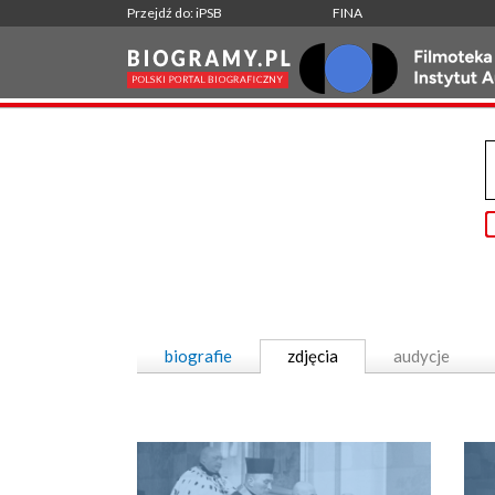
Przejdź do: iPSB
FINA
biografie
zdjęcia
audycje