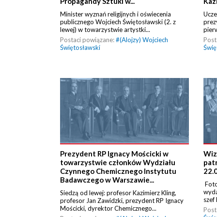
Propagandy Sztuki w...
Kaz
Minister wyznań religijnych i oświecenia
Ucze
publicznego Wojciech Świętosławski (2. z
prez
lewej) w towarzystwie artystki...
pier
Postaci powiązane:
#
(Alojzy) Wojciech
Post
Świętosławski
Świę
Prezydent RP Ignacy Mościcki w
Wiz
towarzystwie członków Wydziału
pat
Czynnego Chemicznego Instytutu
22.0
Badawczego w Warszawie...
Foto
wyda
Siedzą od lewej: profesor Kazimierz Kling,
szef
profesor Jan Zawidzki, prezydent RP Ignacy
Mościcki, dyrektor Chemicznego...
Post