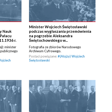
Minister Wojciech Świętosławski
y Nauk
podczas wygłaszania przemówienia
 Pałacu
na pogrzebie Aleksandra
11.1936 r.
Świętochowskiego w...
): minister
Fotografia ze zbiorów Narodowego
a publicznego
Archiwum Cyfrowego.
Postaci powiązane:
#
(Alojzy) Wojciech
Wojciech
Świętosławski