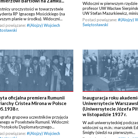
imierzowi Bartlowi na Zamku...
Widoczni w pierwszym rzędzie 
profesor UW Wacław Sierpiński
stnicy uroczystości w towarzystwie
UW Stefan Mazurkiewicz, minist
ydenta RP Ignacego Mościckiego (na
wszym planie w środku). Widoczni...
Postaci powiązane:
#
(Alojzy) 
Świętosławski
aci powiązane:
#
(Alojzy) Wojciech
tosławski
yta oficjalna premiera Rumunii
Inauguracja roku akademi
riarchy Cristea Mirona w Polsce
Uniwersytecie Warszaws
5.1938 r.
(Uniwersytecie Józefa Pi
w listopadzie 1937 r.
grafia grupowa uczestników przyjęcia
nego w Poselstwie Rumunii. Widoczni:
W auli uniwersyteckiej podczas
 Protokołu Dyplomatycznego...
widoczni są m.in.: marszałek 
Śmigły (siedzi na pierwszym...
aci powiązane:
#
(Alojzy) Wojciech