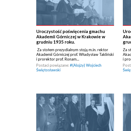
Uroczystość poświęcenia gmachu
Uro
Akademii Górniczej w Krakowie w
Aka
grudniu 1935 roku.
gru
Za stołem prezydialnym stoją m.in. rektor
Za s
Akademii Górniczej prof. Władysław Takliński
Akad
i prorektor prof. Ronam...
i pr
Postaci powiązane:
#
(Alojzy) Wojciech
Post
Świętosławski
Świę