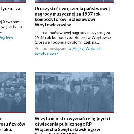
tyczna za
Uroczystość wręczenia państwowej
nagrody muzycznej za 1937 rok
kompozytorowi Bolesławowi
nej Xaweremu
Woytowiczowi w...
wej: artysta
..
Laureat państwowej nagrody muzycznej za
1937 rok kompozytor Bolesław Woytowicz
Wojciech
(z prawej) odbiera dyplom i czek na...
Postaci powiązane:
#
(Alojzy) Wojciech
Świętosławski
ie
Wizyta ministra wyznań religijnych i
esu fizyków
oświecenia publicznego RP
 roku.
Wojciecha Świętosławskiego w