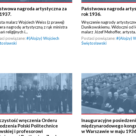
stwowa nagroda artystyczna za
Państwowa nagroda artys
 1937.
rok 1936.
sta malarz Wojciech Weiss (z prawej)
Wręczenie nagrody artystycz
era nagrodę artystyczną z rąk ministra
Dunikowskiemu. Widoczni od le
ń religijnych i...
malarz Józef Mehoffer, artysta.
aci powiązane:
#
(Alojzy) Wojciech
Postaci powiązane:
#
(Alojzy) 
tosławski
Świętosławski
czystość wręczenia Orderu
Inauguracyjne posiedzen
odzenia Polski Politechnice
międzynarodowego kongr
wskiej i profesorowi
w Warszawie w maju 1936