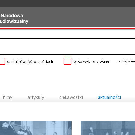
tylko wybrany okres
szukaj w i
szukaj również w treściach
filmy
artykuły
ciekawostki
aktualności