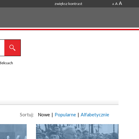
A
zwiększ kontrast
A
A
ndeksach
Sortuj:
Nowe
|
Popularne
|
Alfabetycznie