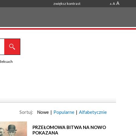
A
zwiększ kontrast
A
A
ndeksach
Sortuj:
Nowe
|
Popularne
|
Alfabetycznie
PRZEŁOMOWA BITWA NA NOWO
POKAZANA