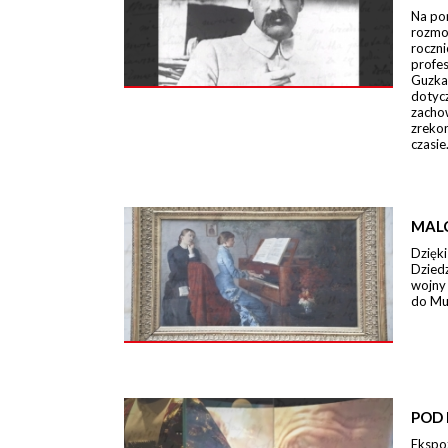
Na po
rozmo
roczn
profe
Guzka
dotycz
zacho
zreko
czasie
MAL
Dzięki
Dzied
wojny
do Mu
POD 
Ekspo