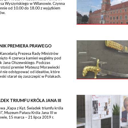
sa Wyszyńskiego w Wilanowie. Czynna
ennie od 10.00 do 18.00 z wyjątkiem
ów.
NIK PREMIERA PRAWEGO
 Kancelarią Prezesa Rady Ministrów
nięto 4 czerwca kamień węgielny pod
k Jana Olszewskiego. Podczas
ystości premier Mateusz Morawiecki
ł nie odstępować od ideałów, które
ski starał się zaszczepić w Polakach.
DEK TRIUMFU KRÓLA JANA III
a „Kapa z Kęt. Świadek triumfu króla
II”, Muzeum Pałacu Króla Jana III w
wie, 15 marca – 21 lipca 2019 r.