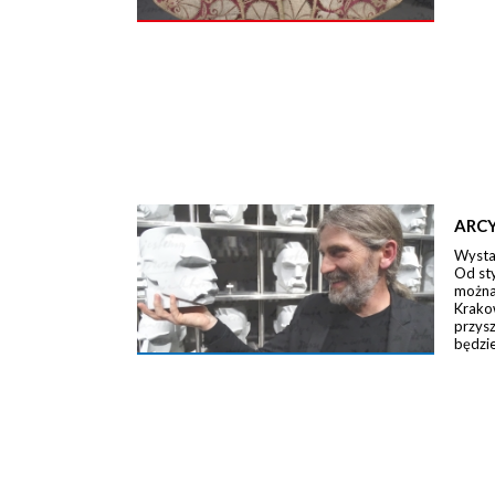
ARCY
Wystaw
Od st
można 
Krako
przysz
będzie