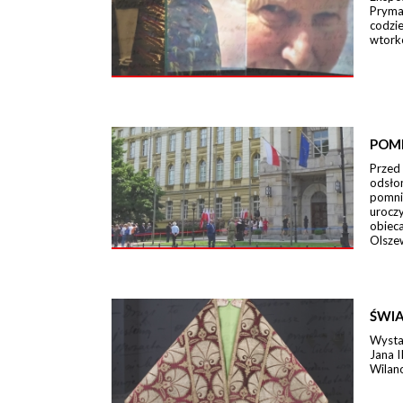
Pryma
codzi
wtork
POM
Przed
odsło
pomni
urocz
obieca
Olszew
ŚWIA
Wystaw
Jana I
Wilano