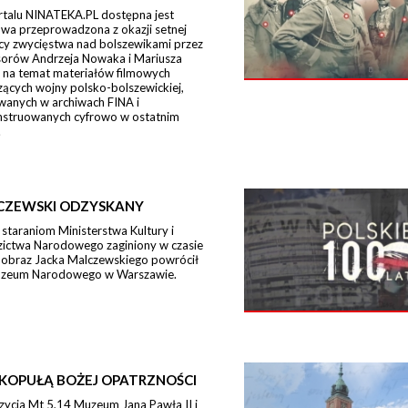
rtalu NINATEKA.PL dostępna jest
wa przeprowadzona z okazji setnej
icy zwycięstwa nad bolszewikami przez
sorów Andrzeja Nowaka i Mariusza
 na temat materiałów filmowych
ących wojny polsko-bolszewickiej,
wanych w archiwach FINA i
nstruowanych cyfrowo w ostatnim
.
CZEWSKI ODZYSKANY
 staraniom Ministerstwa Kultury i
zictwa Narodowego zaginiony w czasie
 obraz Jacka Malczewskiego powrócił
zeum Narodowego w Warszawie.
KOPUŁĄ BOŻEJ OPATRZNOŚCI
zycja Mt 5,14 Muzeum Jana Pawła II i