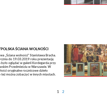
POLSKA ŚCIANA WOLNOŚCI
a „Ściana wolności” Stanisława Bracha.
ycznia do 19.03.2019 roku prezentację
było oglądać w galerii Kordegarda przy
wskim Przedmieściu w Warszawie. W
łości oryginalne rocznicowe dzieło
 też można zobaczyć w innych miastach.
1
2