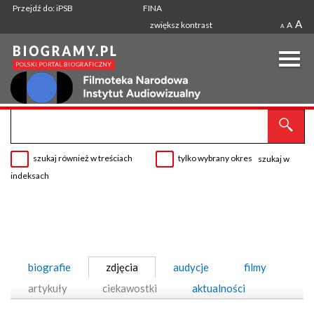
Przejdź do: iPSB
FINA
A
zwiększ kontrast
A
A
szukaj również w treściach
tylko wybrany okres
szukaj w
indeksach
biografie
zdjęcia
audycje
filmy
artykuły
ciekawostki
aktualności