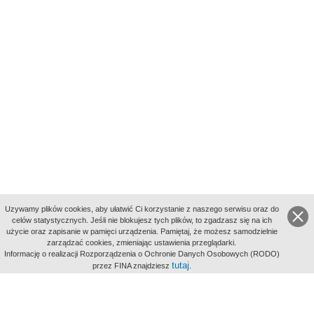
Uzywamy plików cookies, aby ułatwić Ci korzystanie z naszego serwisu oraz do
celów statystycznych. Jeśli nie blokujesz tych plików, to zgadzasz się na ich
użycie oraz zapisanie w pamięci urządzenia. Pamiętaj, że możesz samodzielnie
zarządzać cookies, zmieniając ustawienia przeglądarki.
Indeksy:
Informację o realizacji Rozporządzenia o Ochronie Danych Osobowych (RODO)
aktywności
tutaj
przez FINA znajdziesz
.
alfabetyczny
tematyczny