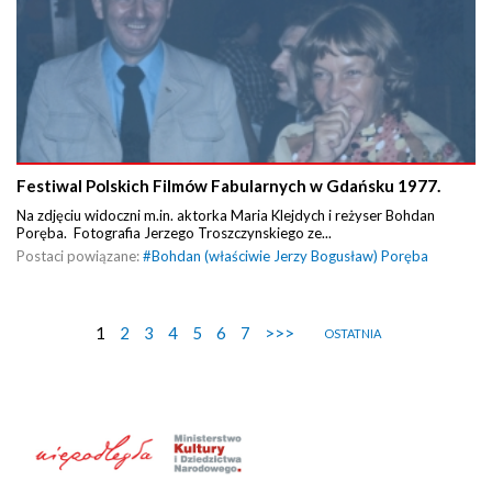
Festiwal Polskich Filmów Fabularnych w Gdańsku 1977.
Na zdjęciu widoczni m.in. aktorka Maria Klejdych i reżyser Bohdan
Poręba. Fotografia Jerzego Troszczynskiego ze...
Postaci powiązane:
#
Bohdan (właściwie Jerzy Bogusław) Poręba
1
2
3
4
5
6
7
>>>
OSTATNIA