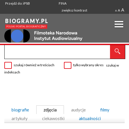
Przejdź do: iPSB
FINA
A
zwiększ kontrast
A
A
szukaj również w treściach
tylko wybrany okres
szukaj w
indeksach
biografie
zdjęcia
audycje
filmy
artykuły
ciekawostki
aktualności