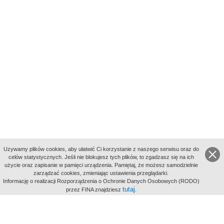
Uzywamy plików cookies, aby ułatwić Ci korzystanie z naszego serwisu oraz do
celów statystycznych. Jeśli nie blokujesz tych plików, to zgadzasz się na ich
użycie oraz zapisanie w pamięci urządzenia. Pamiętaj, że możesz samodzielnie
zarządzać cookies, zmieniając ustawienia przeglądarki.
Indeksy:
Informację o realizacji Rozporządzenia o Ochronie Danych Osobowych (RODO)
aktywności
tutaj
przez FINA znajdziesz
.
alfabetyczny
tematyczny