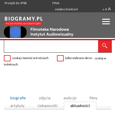
Przejdź do: iPSB
FINA
A
zwiększ kontrast
A
A
szukaj również w treściach
tylko wybrany okres
szukaj w
indeksach
biografie
zdjęcia
audycje
filmy
artykuły
ciekawostki
aktualności