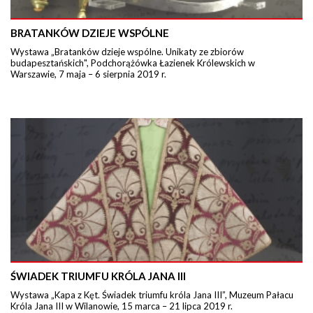
BRATANKÓW DZIEJE WSPÓLNE
Wystawa „Bratanków dzieje wspólne. Unikaty ze zbiorów
budapesztańskich", Podchorążówka Łazienek Królewskich w
Warszawie, 7 maja – 6 sierpnia 2019 r.
ŚWIADEK TRIUMFU KRÓLA JANA III
Wystawa „Kapa z Kęt. Świadek triumfu króla Jana III”, Muzeum Pałacu
Króla Jana III w Wilanowie, 15 marca – 21 lipca 2019 r.