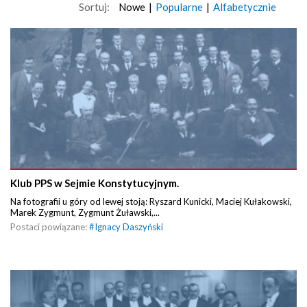
Sortuj:
Nowe
|
Popularne
|
Alfabetycznie
Klub PPS w Sejmie Konstytucyjnym.
Na fotografii u góry od lewej stoją: Ryszard Kunicki, Maciej Kułakowski,
Marek Zygmunt, Zygmunt Żuławski,...
Postaci powiązane:
#
Ignacy Daszyński