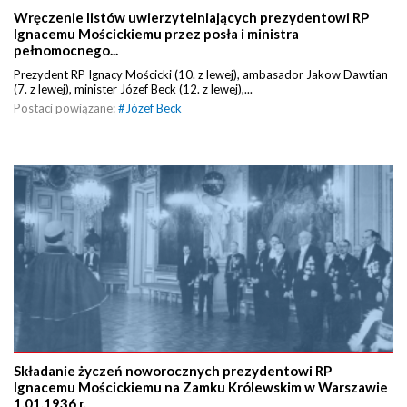
Wręczenie listów uwierzytelniających prezydentowi RP
Ignacemu Mościckiemu przez posła i ministra
pełnomocnego...
Prezydent RP Ignacy Mościcki (10. z lewej), ambasador Jakow Dawtian
(7. z lewej), minister Józef Beck (12. z lewej),...
Postaci powiązane:
#
Józef Beck
Składanie życzeń noworocznych prezydentowi RP
Ignacemu Mościckiemu na Zamku Królewskim w Warszawie
1.01.1936 r.