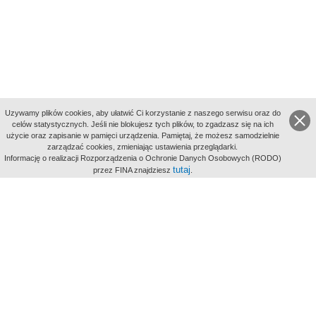
Uzywamy plików cookies, aby ułatwić Ci korzystanie z naszego serwisu oraz do
celów statystycznych. Jeśli nie blokujesz tych plików, to zgadzasz się na ich
użycie oraz zapisanie w pamięci urządzenia. Pamiętaj, że możesz samodzielnie
zarządzać cookies, zmieniając ustawienia przeglądarki.
Indeksy:
Informację o realizacji Rozporządzenia o Ochronie Danych Osobowych (RODO)
aktywności
tutaj
przez FINA znajdziesz
.
alfabetyczny
tematyczny
miejsc
Filmoteka Narodowa - Instytut Audiowizualny
Narodowe
Archiwum Cyfrowe