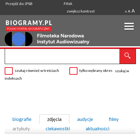
Przejdź do: iPSB
FINA
A
zwiększ kontrast
A
A
szukaj również w treściach
tylko wybrany okres
szukaj w
indeksach
biografie
zdjęcia
audycje
filmy
artykuły
ciekawostki
aktualności