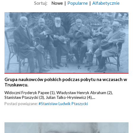
Sortuj:
Nowe
|
Popularne
|
Alfabetycznie
Grupa naukowców polskich podczas pobytu na wczasach w
Truskawcu.
Widoczni Fryderyk Papee (1), Władysław Henryk Abraham (2),
Stanisław Ptaszycki (3), Julian Talko-Hryniewicz (4),...
Postaci powiązane:
#
Stanisław Ludwik Ptaszycki