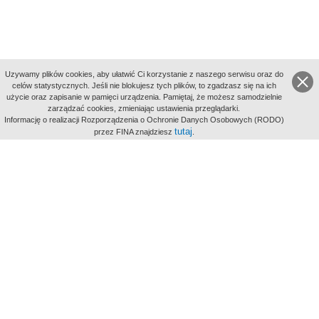
Uzywamy plików cookies, aby ułatwić Ci korzystanie z naszego serwisu oraz do
celów statystycznych. Jeśli nie blokujesz tych plików, to zgadzasz się na ich
użycie oraz zapisanie w pamięci urządzenia. Pamiętaj, że możesz samodzielnie
zarządzać cookies, zmieniając ustawienia przeglądarki.
Indeksy:
Informację o realizacji Rozporządzenia o Ochronie Danych Osobowych (RODO)
aktywności
tutaj
przez FINA znajdziesz
.
alfabetyczny
tematyczny
miejsc
Filmoteka Narodowa - Instytut Audiowizualny
Narodowe
Archiwum Cyfrowe
Wydawcą Polskiego Portalu
Biograficznego jest Filmoteka
Narodowa - Instytut Audiowizualny
All Rights Reserved 2017 Filmoteka