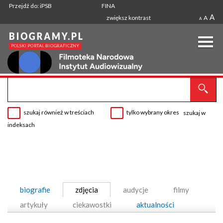
Przejdź do: iPSB
FINA
A
zwiększ kontrast
A
A
szukaj również w treściach
tylko wybrany okres
szukaj w
indeksach
biografie
zdjęcia
audycje
filmy
artykuły
ciekawostki
aktualności