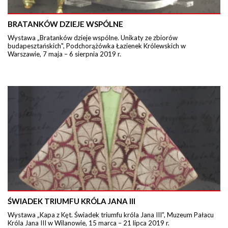
BRATANKÓW DZIEJE WSPÓLNE
Wystawa „Bratanków dzieje wspólne. Unikaty ze zbiorów
budapesztańskich", Podchorążówka Łazienek Królewskich w
Warszawie, 7 maja – 6 sierpnia 2019 r.
ŚWIADEK TRIUMFU KRÓLA JANA III
Wystawa „Kapa z Kęt. Świadek triumfu króla Jana III”, Muzeum Pałacu
Króla Jana III w Wilanowie, 15 marca – 21 lipca 2019 r.