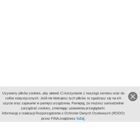
Uzywamy plików cookies, aby ułatwić Ci korzystanie z naszego serwisu oraz do
celów statystycznych. Jeśli nie blokujesz tych plików, to zgadzasz się na ich
użycie oraz zapisanie w pamięci urządzenia. Pamiętaj, że możesz samodzielnie
zarządzać cookies, zmieniając ustawienia przeglądarki.
Indeksy:
Informację o realizacji Rozporządzenia o Ochronie Danych Osobowych (RODO)
aktywności
tutaj
przez FINA znajdziesz
.
alfabetyczny
tematyczny