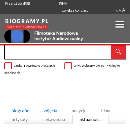
Przejdź do: iPSB
FINA
A
zwiększ kontrast
A
A
szukaj również w treściach
tylko wybrany okres
szukaj w
indeksach
biografie
zdjęcia
audycje
filmy
artykuły
ciekawostki
aktualności