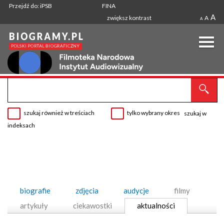
Przejdź do: iPSB
FINA
A
zwiększ kontrast
A
A
szukaj również w treściach
tylko wybrany okres
szukaj w
indeksach
biografie
zdjęcia
audycje
filmy
artykuły
ciekawostki
aktualności