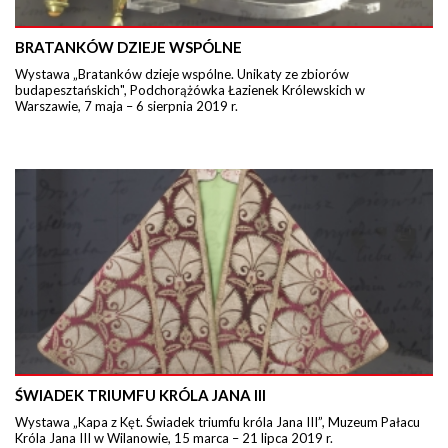
BRATANKÓW DZIEJE WSPÓLNE
Wystawa „Bratanków dzieje wspólne. Unikaty ze zbiorów
budapesztańskich", Podchorążówka Łazienek Królewskich w
Warszawie, 7 maja – 6 sierpnia 2019 r.
ŚWIADEK TRIUMFU KRÓLA JANA III
Wystawa „Kapa z Kęt. Świadek triumfu króla Jana III”, Muzeum Pałacu
Króla Jana III w Wilanowie, 15 marca – 21 lipca 2019 r.