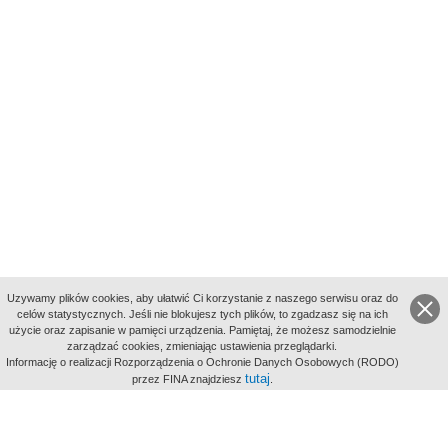
Uzywamy plików cookies, aby ułatwić Ci korzystanie z naszego serwisu oraz do
celów statystycznych. Jeśli nie blokujesz tych plików, to zgadzasz się na ich
użycie oraz zapisanie w pamięci urządzenia. Pamiętaj, że możesz samodzielnie
zarządzać cookies, zmieniając ustawienia przeglądarki.
Indeksy:
Informację o realizacji Rozporządzenia o Ochronie Danych Osobowych (RODO)
aktywności
tutaj
przez FINA znajdziesz
.
alfabetyczny
tematyczny