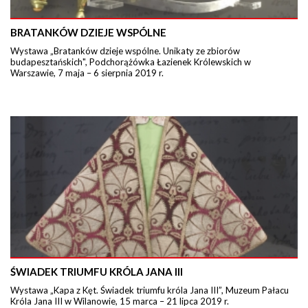
BRATANKÓW DZIEJE WSPÓLNE
Wystawa „Bratanków dzieje wspólne. Unikaty ze zbiorów
budapesztańskich", Podchorążówka Łazienek Królewskich w
Warszawie, 7 maja – 6 sierpnia 2019 r.
ŚWIADEK TRIUMFU KRÓLA JANA III
Wystawa „Kapa z Kęt. Świadek triumfu króla Jana III”, Muzeum Pałacu
Króla Jana III w Wilanowie, 15 marca – 21 lipca 2019 r.