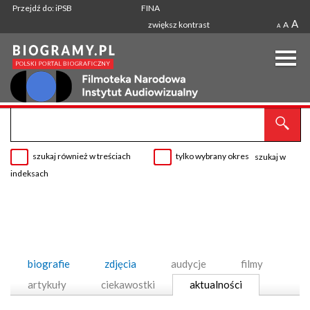
Przejdź do: iPSB
FINA
A
zwiększ kontrast
A
A
szukaj również w treściach
tylko wybrany okres
szukaj w
indeksach
biografie
zdjęcia
audycje
filmy
artykuły
ciekawostki
aktualności