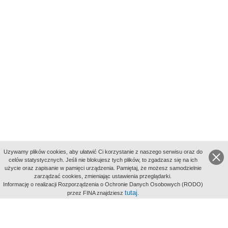
Uzywamy plików cookies, aby ułatwić Ci korzystanie z naszego serwisu oraz do
celów statystycznych. Jeśli nie blokujesz tych plików, to zgadzasz się na ich
użycie oraz zapisanie w pamięci urządzenia. Pamiętaj, że możesz samodzielnie
zarządzać cookies, zmieniając ustawienia przeglądarki.
Indeksy:
Informację o realizacji Rozporządzenia o Ochronie Danych Osobowych (RODO)
aktywności
tutaj
przez FINA znajdziesz
.
alfabetyczny
tematyczny