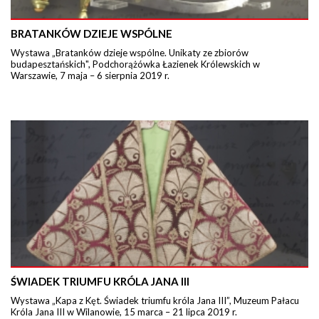
BRATANKÓW DZIEJE WSPÓLNE
Wystawa „Bratanków dzieje wspólne. Unikaty ze zbiorów
budapesztańskich", Podchorążówka Łazienek Królewskich w
Warszawie, 7 maja – 6 sierpnia 2019 r.
ŚWIADEK TRIUMFU KRÓLA JANA III
Wystawa „Kapa z Kęt. Świadek triumfu króla Jana III”, Muzeum Pałacu
Króla Jana III w Wilanowie, 15 marca – 21 lipca 2019 r.