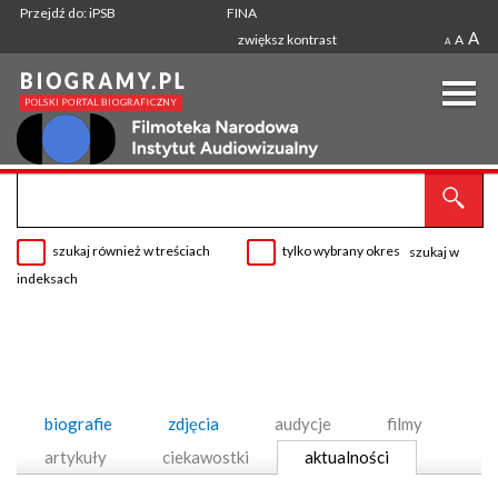
Przejdź do: iPSB
FINA
A
zwiększ kontrast
A
A
szukaj również w treściach
tylko wybrany okres
szukaj w
indeksach
biografie
zdjęcia
audycje
filmy
artykuły
ciekawostki
aktualności