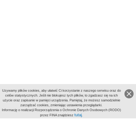
Uzywamy plików cookies, aby ułatwić Ci korzystanie z naszego serwisu oraz do
celów statystycznych. Jeśli nie blokujesz tych plików, to zgadzasz się na ich
użycie oraz zapisanie w pamięci urządzenia. Pamiętaj, że możesz samodzielnie
zarządzać cookies, zmieniając ustawienia przeglądarki.
Indeksy:
Informację o realizacji Rozporządzenia o Ochronie Danych Osobowych (RODO)
aktywności
tutaj
przez FINA znajdziesz
.
alfabetyczny
tematyczny