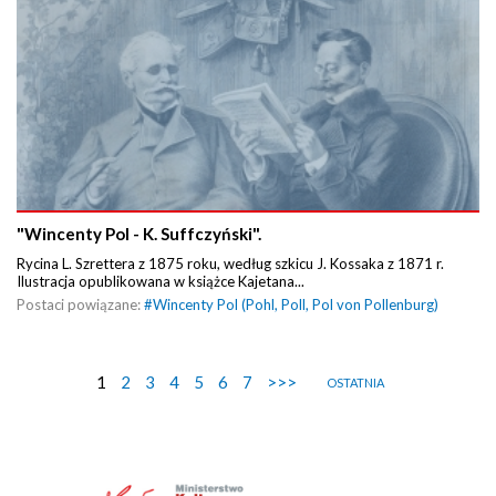
"Wincenty Pol - K. Suffczyński".
Rycina L. Szrettera z 1875 roku, według szkicu J. Kossaka z 1871 r.
Ilustracja opublikowana w książce Kajetana...
Postaci powiązane:
#
Wincenty Pol (Pohl, Poll, Pol von Pollenburg)
1
2
3
4
5
6
7
>>>
OSTATNIA