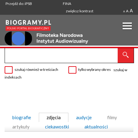
Przejdź do: iPSB
FINA
A
zwiększ kontrast
A
A
szukaj również w treściach
tylko wybrany okres
szukaj w
indeksach
biografie
zdjęcia
audycje
filmy
artykuły
ciekawostki
aktualności