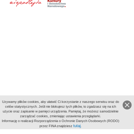
Uzywamy plików cookies, aby ułatwić Ci korzystanie z naszego serwisu oraz do
celów statystycznych. Jeśli nie blokujesz tych plików, to zgadzasz się na ich
użycie oraz zapisanie w pamięci urządzenia. Pamiętaj, że możesz samodzielnie
zarządzać cookies, zmieniając ustawienia przeglądarki.
Indeksy:
Informację o realizacji Rozporządzenia o Ochronie Danych Osobowych (RODO)
aktywności
tutaj
przez FINA znajdziesz
.
alfabetyczny