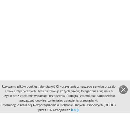
Uzywamy plików cookies, aby ułatwić Ci korzystanie z naszego serwisu oraz do
celów statystycznych. Jeśli nie blokujesz tych plików, to zgadzasz się na ich
użycie oraz zapisanie w pamięci urządzenia. Pamiętaj, że możesz samodzielnie
zarządzać cookies, zmieniając ustawienia przeglądarki.
Indeksy:
Informację o realizacji Rozporządzenia o Ochronie Danych Osobowych (RODO)
aktywności
tutaj
przez FINA znajdziesz
.
alfabetyczny
tematyczny