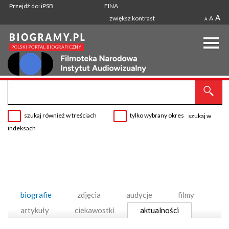
Przejdź do: iPSB
FINA
A
zwiększ kontrast
A
A
szukaj również w treściach
tylko wybrany okres
szukaj w
indeksach
biografie
zdjęcia
audycje
filmy
artykuły
ciekawostki
aktualności