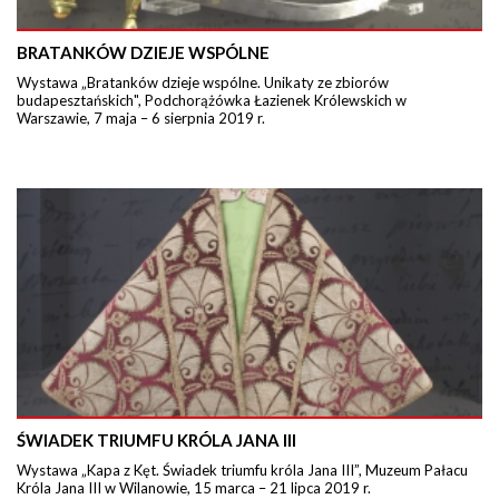
BRATANKÓW DZIEJE WSPÓLNE
Wystawa „Bratanków dzieje wspólne. Unikaty ze zbiorów
budapesztańskich", Podchorążówka Łazienek Królewskich w
Warszawie, 7 maja – 6 sierpnia 2019 r.
ŚWIADEK TRIUMFU KRÓLA JANA III
Wystawa „Kapa z Kęt. Świadek triumfu króla Jana III”, Muzeum Pałacu
Króla Jana III w Wilanowie, 15 marca – 21 lipca 2019 r.