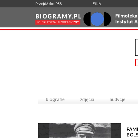
Przejdź do: iPSB
FINA
biografie
zdjęcia
audycje
PAMI
BOL