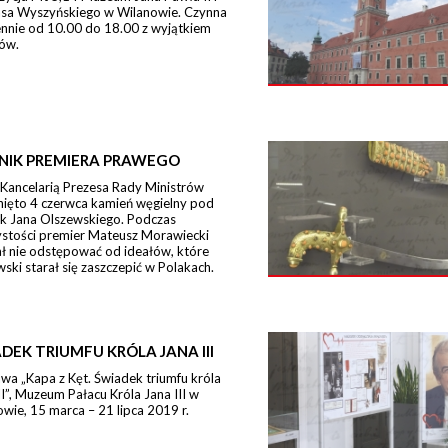
sa Wyszyńskiego w Wilanowie. Czynna
ennie od 10.00 do 18.00 z wyjątkiem
ów.
NIK PREMIERA PRAWEGO
 Kancelarią Prezesa Rady Ministrów
nięto 4 czerwca kamień węgielny pod
k Jana Olszewskiego. Podczas
ystości premier Mateusz Morawiecki
ł nie odstępować od ideałów, które
ski starał się zaszczepić w Polakach.
DEK TRIUMFU KRÓLA JANA III
a „Kapa z Kęt. Świadek triumfu króla
II”, Muzeum Pałacu Króla Jana III w
wie, 15 marca – 21 lipca 2019 r.