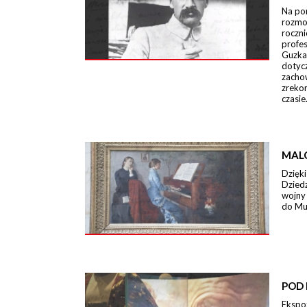
Na po
rozmo
roczn
profe
Guzka
dotycz
zacho
zreko
czasie
MAL
Dzięki
Dzied
wojny
do Mu
POD 
Ekspo