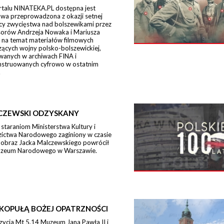
rtalu NINATEKA.PL dostępna jest
wa przeprowadzona z okazji setnej
icy zwycięstwa nad bolszewikami przez
sorów Andrzeja Nowaka i Mariusza
 na temat materiałów filmowych
ących wojny polsko-bolszewickiej,
wanych w archiwach FINA i
nstruowanych cyfrowo w ostatnim
.
CZEWSKI ODZYSKANY
 staraniom Ministerstwa Kultury i
zictwa Narodowego zaginiony w czasie
 obraz Jacka Malczewskiego powrócił
zeum Narodowego w Warszawie.
KOPUŁĄ BOŻEJ OPATRZNOŚCI
zycja Mt 5,14 Muzeum Jana Pawła II i