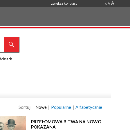
A
zwiększ kontrast
A
A
ndeksach
Sortuj:
Nowe
|
Popularne
|
Alfabetycznie
PRZEŁOMOWA BITWA NA NOWO
POKAZANA