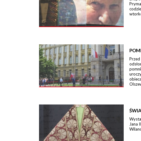
Pryma
codzi
wtork
POM
Przed
odsło
pomni
urocz
obieca
Olszew
ŚWIA
Wystaw
Jana I
Wilano