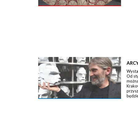
ARCY
Wystaw
Od st
można 
Krako
przysz
będzie