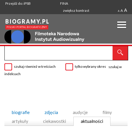
Przejdź do: iPSB
FINA
A
zwiększ kontrast
A
A
szukaj również w treściach
tylko wybrany okres
szukaj w
indeksach
biografie
zdjęcia
audycje
filmy
artykuły
ciekawostki
aktualności