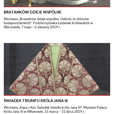
BRATANKÓW DZIEJE WSPÓLNE
Wystawa „Bratanków dzieje wspólne. Unikaty ze zbiorów
budapesztańskich", Podchorążówka Łazienek Królewskich w
Warszawie, 7 maja – 6 sierpnia 2019 r.
ŚWIADEK TRIUMFU KRÓLA JANA III
Wystawa „Kapa z Kęt. Świadek triumfu króla Jana III”, Muzeum Pałacu
Króla Jana III w Wilanowie, 15 marca – 21 lipca 2019 r.