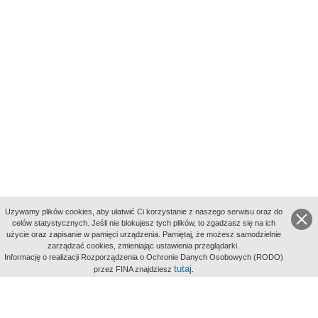
Uzywamy plików cookies, aby ułatwić Ci korzystanie z naszego serwisu oraz do
celów statystycznych. Jeśli nie blokujesz tych plików, to zgadzasz się na ich
użycie oraz zapisanie w pamięci urządzenia. Pamiętaj, że możesz samodzielnie
zarządzać cookies, zmieniając ustawienia przeglądarki.
Indeksy:
Informację o realizacji Rozporządzenia o Ochronie Danych Osobowych (RODO)
aktywności
tutaj
przez FINA znajdziesz
.
alfabetyczny
tematyczny