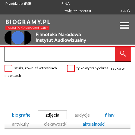
Przejdź do: iPSB
FINA
A
zwiększ kontrast
A
A
szukaj również w treściach
tylko wybrany okres
szukaj w
indeksach
biografie
zdjęcia
audycje
filmy
artykuły
ciekawostki
aktualności