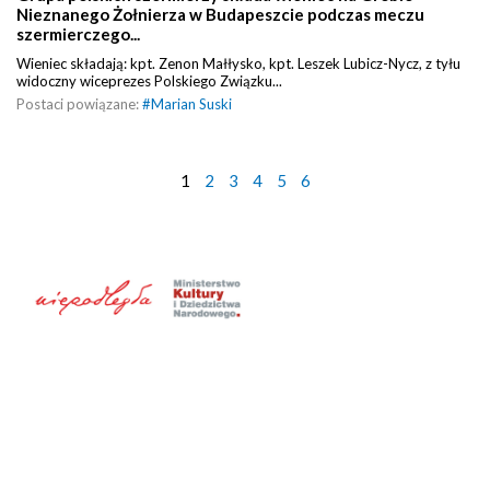
Nieznanego Żołnierza w Budapeszcie podczas meczu
szermierczego...
Wieniec składają: kpt. Zenon Małłysko, kpt. Leszek Lubicz-Nycz, z tyłu
widoczny wiceprezes Polskiego Związku...
Postaci powiązane:
#
Marian Suski
1
2
3
4
5
6