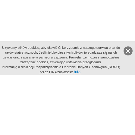
Uzywamy plików cookies, aby ułatwić Ci korzystanie z naszego serwisu oraz do
celów statystycznych. Jeśli nie blokujesz tych plików, to zgadzasz się na ich
użycie oraz zapisanie w pamięci urządzenia. Pamiętaj, że możesz samodzielnie
zarządzać cookies, zmieniając ustawienia przeglądarki.
Indeksy:
Informację o realizacji Rozporządzenia o Ochronie Danych Osobowych (RODO)
aktywności
tutaj
przez FINA znajdziesz
.
alfabetyczny
tematyczny
miejsc
Filmoteka Narodowa - Instytut Audiowizualny
Narodowe
Archiwum Cyfrowe
Wydawcą Polskiego Portalu