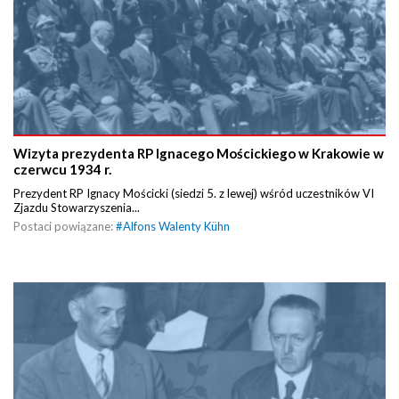
Wizyta prezydenta RP Ignacego Mościckiego w Krakowie w
czerwcu 1934 r.
Prezydent RP Ignacy Mościcki (siedzi 5. z lewej) wśród uczestników VI
Zjazdu Stowarzyszenia...
Postaci powiązane:
#
Alfons Walenty Kühn