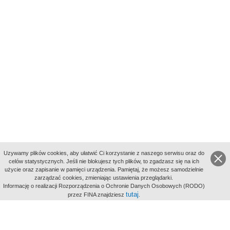
Uzywamy plików cookies, aby ułatwić Ci korzystanie z naszego serwisu oraz do
celów statystycznych. Jeśli nie blokujesz tych plików, to zgadzasz się na ich
użycie oraz zapisanie w pamięci urządzenia. Pamiętaj, że możesz samodzielnie
zarządzać cookies, zmieniając ustawienia przeglądarki.
Indeksy:
Informację o realizacji Rozporządzenia o Ochronie Danych Osobowych (RODO)
aktywności
tutaj
przez FINA znajdziesz
.
alfabetyczny
tematyczny