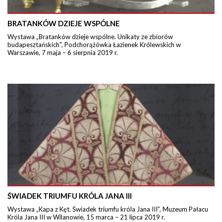
BRATANKÓW DZIEJE WSPÓLNE
Wystawa „Bratanków dzieje wspólne. Unikaty ze zbiorów
budapesztańskich", Podchorążówka Łazienek Królewskich w
Warszawie, 7 maja – 6 sierpnia 2019 r.
ŚWIADEK TRIUMFU KRÓLA JANA III
Wystawa „Kapa z Kęt. Świadek triumfu króla Jana III”, Muzeum Pałacu
Króla Jana III w Wilanowie, 15 marca – 21 lipca 2019 r.