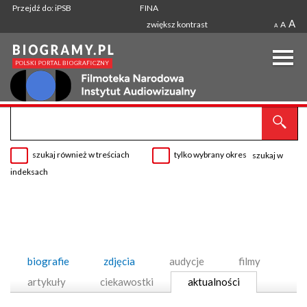
Przejdź do: iPSB
FINA
A
zwiększ kontrast
A
A
szukaj również w treściach
tylko wybrany okres
szukaj w
indeksach
biografie
zdjęcia
audycje
filmy
artykuły
ciekawostki
aktualności