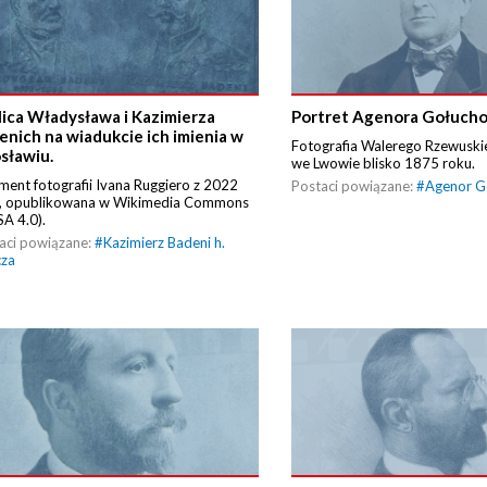
lica Władysława i Kazimierza
Portret Agenora Gołucho
enich na wiadukcie ich imienia w
Fotografia Walerego Rzewusk
osławiu.
we Lwowie blisko 1875 roku.
ment fotografii Ivana Ruggiero z 2022
Postaci powiązane:
#
Agenor G
, opublikowana w Wikimedia Commons
SA 4.0).
aci powiązane:
#
Kazimierz Badeni h.
cza