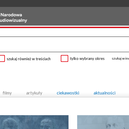
tylko wybrany okres
szukaj w i
szukaj również w treściach
filmy
artykuły
ciekawostki
aktualności