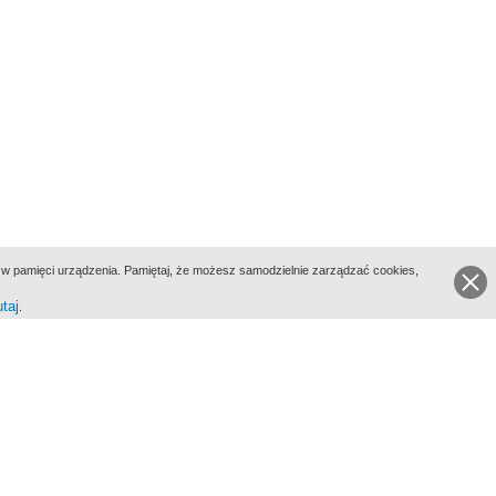
ie w pamięci urządzenia. Pamiętaj, że możesz samodzielnie zarządzać cookies,
utaj
.
go Portalu Biograficznego jest Filmoteka Narodowa - Instytut Audiowizualny
All Rights Reserved 2017 Filmoteka Narodowa - Instytut Audiowizualny
yka prywatności
Informacje o projekcie
Kontakt
Regulamin
Mapa strony
BIP
Wersja: 1.0.0