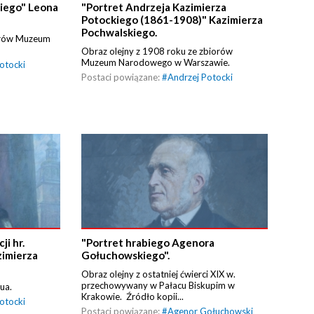
kiego" Leona
"Portret Andrzeja Kazimierza
Potockiego (1861-1908)" Kazimierza
Pochwalskiego.
iorów Muzeum
Obraz olejny z 1908 roku ze zbiorów
Muzeum Narodowego w Warszawie.
otocki
Postaci powiązane:
#
Andrzej Potocki
ji hr.
"Portret hrabiego Agenora
zimierza
Gołuchowskiego".
Obraz olejny z ostatniej ćwierci XIX w.
przechowywany w Pałacu Biskupim w
ua.
Krakowie. Źródło kopii...
otocki
Postaci powiązane:
#
Agenor Gołuchowski