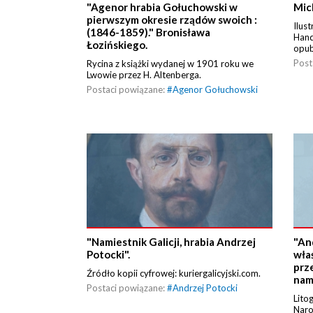
"Agenor hrabia Gołuchowski w
Mic
pierwszym okresie rządów swoich :
Ilus
(1846-1859)." Bronisława
Hand
Łozińskiego.
opub
Post
Rycina z książki wydanej w 1901 roku we
Lwowie przez H. Altenberga.
Postaci powiązane:
#
Agenor Gołuchowski
"Namiestnik Galicji, hrabia Andrzej
"An
Potocki".
wła
prz
Źródło kopii cyfrowej: kuriergalicyjski.com.
nami
Postaci powiązane:
#
Andrzej Potocki
Lito
Nar