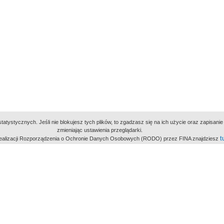
atystycznych. Jeśli nie blokujesz tych plików, to zgadzasz się na ich użycie oraz zapisan
zmieniając ustawienia przeglądarki.
t
 realizacji Rozporządzenia o Ochronie Danych Osobowych (RODO) przez FINA znajdziesz
miejsc
owe Archiwum Cyfrowe
Wydawcą Polskie
Polit