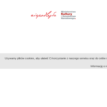
Uzywamy plików cookies, aby ułatwić Ci korzystanie z naszego serwisu oraz do celów st
Informację o
Indeksy:
aktywności
alfabetyczny
tematyczny
Filmoteka Narodowa - Instytut Audiowizualny
Narod