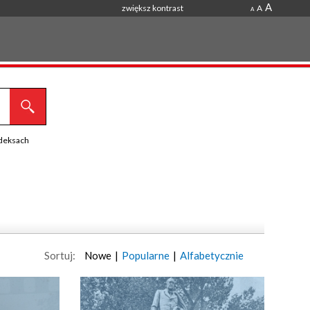
A
zwiększ kontrast
A
A
ndeksach
Sortuj:
Nowe
|
Popularne
|
Alfabetycznie