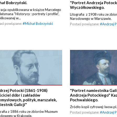
hał Bobrzyński.
"Portret Andrzeja Potoc
Wyczółkowskiego.
tracja opublikowana w książce Marcelego
elsmana "Historycy : portrety i profile",
Litografia z 1908 roku ze zb
likowanej w...
Narodowego w Warszawie.
aci powiązane:
#
Michał Bobrzyński
Postaci powiązane:
#
Andrzej P
drzej Potocki (1861-1908)
"Portret namiestnika Galic
ściciel dóbr i zakładów
Andrzeja Potockiego" Ka
emysłowych, polityk, marszałek,
Pochwalskiego.
estnik Galicji"
Źródło kopii cyfrowej: lwow.pl.
grafia z 1886 roku ze zbiorów Muzeum
Postaci powiązane:
#
Andrzej P
odowego w Krakowie.