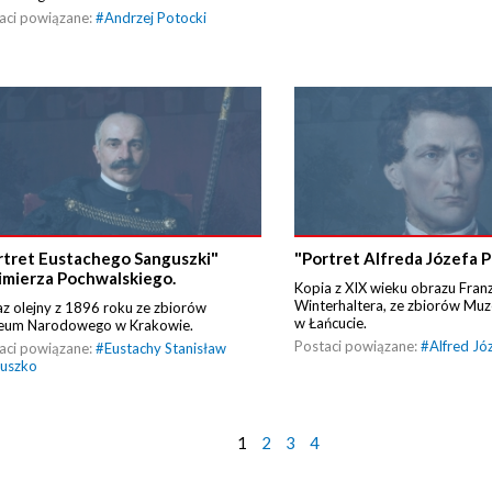
aci powiązane:
#
Andrzej Potocki
rtret Eustachego Sanguszki"
"Portret Alfreda Józefa P
imierza Pochwalskiego.
Kopia z XIX wieku obrazu Fran
Winterhaltera, ze zbiorów Mu
z olejny z 1896 roku ze zbiorów
w Łańcucie.
eum Narodowego w Krakowie.
Postaci powiązane:
#
Alfred Jó
aci powiązane:
#
Eustachy Stanisław
uszko
1
2
3
4