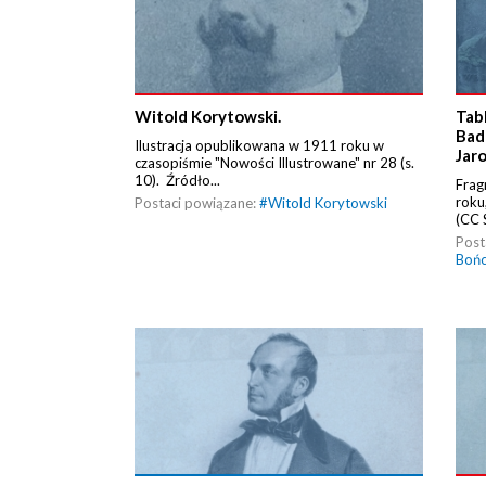
Witold Korytowski.
Tab
Bad
Ilustracja opublikowana w 1911 roku w
Jar
czasopiśmie "Nowości Illustrowane" nr 28 (s.
10). Źródło...
Frag
roku
Postaci powiązane:
#
Witold Korytowski
(CC 
Post
Boń