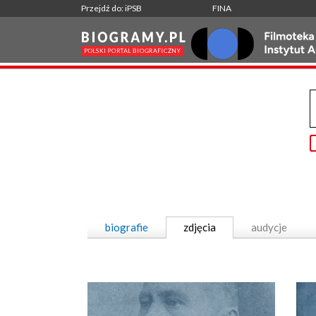
Przejdź do: iPSB
FINA
biografie
zdjęcia
audycje