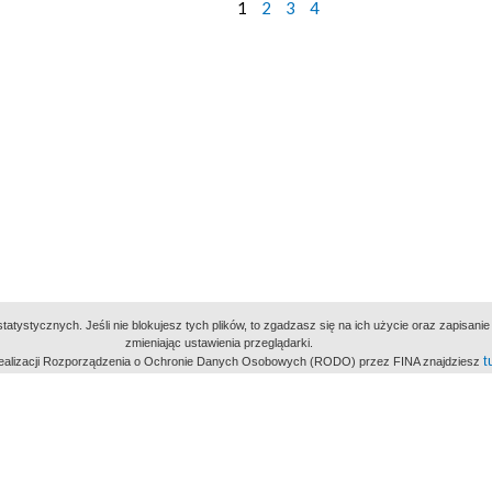
1
2
3
4
atystycznych. Jeśli nie blokujesz tych plików, to zgadzasz się na ich użycie oraz zapisan
zmieniając ustawienia przeglądarki.
t
 realizacji Rozporządzenia o Ochronie Danych Osobowych (RODO) przez FINA znajdziesz
miejsc
owe Archiwum Cyfrowe
Wydawcą Polskie
Polit