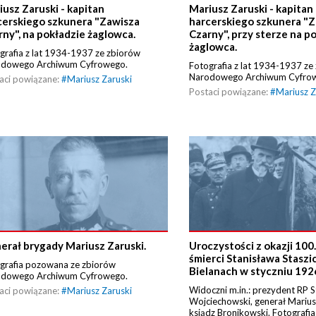
iusz Zaruski - kapitan
Mariusz Zaruski - kapitan
cerskiego szkunera "Zawisza
harcerskiego szkunera "
rny", na pokładzie żaglowca.
Czarny", przy sterze na p
żaglowca.
grafia z lat 1934-1937 ze zbiorów
odowego Archiwum Cyfrowego.
Fotografia z lat 1934-1937 ze
Narodowego Archiwum Cyfro
aci powiązane:
#
Mariusz Zaruski
Postaci powiązane:
#
Mariusz Z
erał brygady Mariusz Zaruski.
Uroczystości z okazji 100
śmierci Stanisława Staszi
grafia pozowana ze zbiorów
Bielanach w styczniu 1926
odowego Archiwum Cyfrowego.
Widoczni m.in.: prezydent RP 
aci powiązane:
#
Mariusz Zaruski
Wojciechowski, generał Marius
ksiądz Bronikowski. Fotografia 