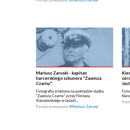
Postaci powiązane:
#
Mariusz Zaruski
Mariusz Zaruski - kapitan
Kie
harcerskiego szkunera "Zawisza
ośr
Czarny".
Jas
Fotografia zrobiona na pokładzie statku
Foto
"Zawisza Czarny" przez Floriana
Nar
Staszewskiego w latach...
Post
Postaci powiązane:
#
Mariusz Zaruski