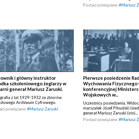
Postaci powiązane:
#
Mariusz Z
rownik i główny instruktor
Pierwsze posiedzenie Ra
odka szkoleniowego żeglarzy w
Wychowania Fizycznego w
tarni generał Mariusz Zaruski.
konferencyjnej Minister
Wojskowych w...
grafia z lat 1929-1932 ze zbiorów
odowego Archiwum Cyfrowego.
Uczestnicy posiedzenia. Widocz
marszałek Józef Piłsudski (siedz
aci powiązane:
#
Mariusz Zaruski
generał Mariusz Zaruski (stoi...
Postaci powiązane:
#
Mariusz Z