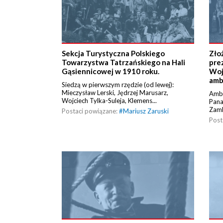
Sekcja Turystyczna Polskiego
Zło
Towarzystwa Tatrzańskiego na Hali
pre
Gąsiennicowej w 1910 roku.
Woj
amba
Siedzą w pierwszym rzędzie (od lewej):
Mieczysław Lerski, Jędrzej Marusarz,
Amba
Wojciech Tylka-Suleja, Klemens...
Pana
Zamk
Postaci powiązane:
#
Mariusz Zaruski
Post