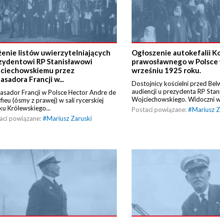
żenie listów uwierzytelniających
Ogłoszenie autokefalii K
zydentowi RP Stanisławowi
prawosławnego w Polsce
ciechowskiemu przez
wrześniu 1925 roku.
sadora Francji w...
Dostojnicy kościelni przed Be
audiencji u prezydenta RP Sta
sador Francji w Polsce Hector Andre de
Wojciechowskiego. Widoczni w
fieu (ósmy z prawej) w sali rycerskiej
u Królewskiego...
Postaci powiązane:
#
Mariusz Z
aci powiązane:
#
Mariusz Zaruski