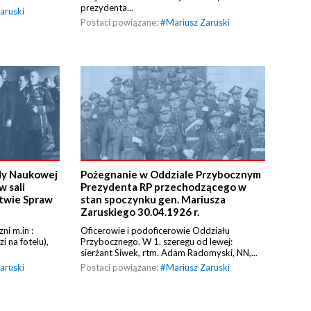
prezydenta...
aruski
Postaci powiązane:
#
Mariusz Zaruski
dy Naukowej
Pożegnanie w Oddziale Przybocznym
 sali
Prezydenta RP przechodzącego w
stwie Spraw
stan spoczynku gen. Mariusza
Zaruskiego 30.04.1926 r.
ni m.in :
Oficerowie i podoficerowie Oddziału
i na fotelu),
Przybocznego. W 1. szeregu od lewej:
sierżant Siwek, rtm. Adam Radomyski, NN,...
aruski
Postaci powiązane:
#
Mariusz Zaruski