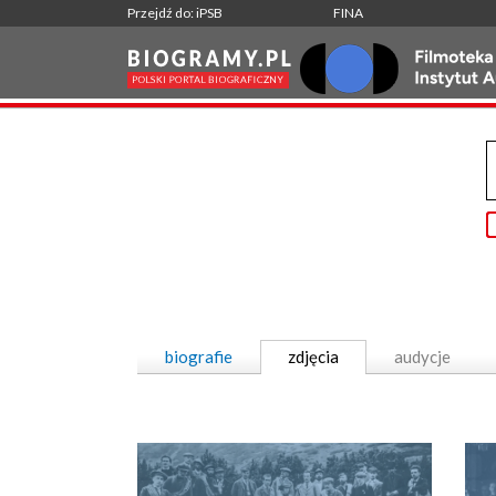
Przejdź do: iPSB
FINA
biografie
zdjęcia
audycje