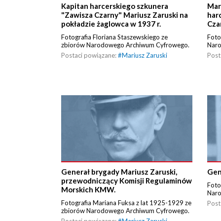
Kapitan harcerskiego szkunera
Mar
"Zawisza Czarny" Mariusz Zaruski na
har
pokładzie żaglowca w 1937 r.
Cza
Fotografia Floriana Staszewskiego ze
Foto
zbiorów Narodowego Archiwum Cyfrowego.
Nar
Postaci powiązane:
#
Mariusz Zaruski
Post
Generał brygady Mariusz Zaruski,
Gen
przewodniczący Komisji Regulaminów
Foto
Morskich KMW.
Nar
Fotografia Mariana Fuksa z lat 1925-1929 ze
Post
zbiorów Narodowego Archiwum Cyfrowego.