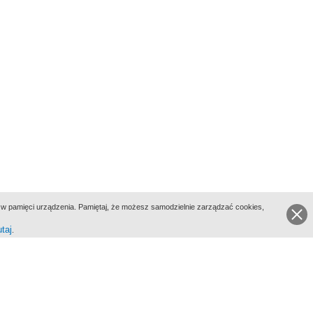
ie w pamięci urządzenia. Pamiętaj, że możesz samodzielnie zarządzać cookies,
utaj
.
go Portalu Biograficznego jest Filmoteka Narodowa - Instytut Audiowizualny
All Rights Reserved 2017 Filmoteka Narodowa - Instytut Audiowizualny
yka prywatności
Informacje o projekcie
Kontakt
Regulamin
Mapa strony
BIP