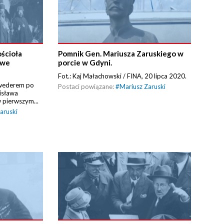
ościoła
Pomnik Gen. Mariusza Zaruskiego w
 we
porcie w Gdyni.
Fot.: Kaj Małachowski / FINA, 20 lipca 2020.
lwederem po
Postaci powiązane:
#
Mariusz Zaruski
nisława
 pierwszym...
aruski