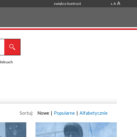
A
zwiększ kontrast
A
A
ndeksach
Sortuj:
Nowe
|
Popularne
|
Alfabetycznie