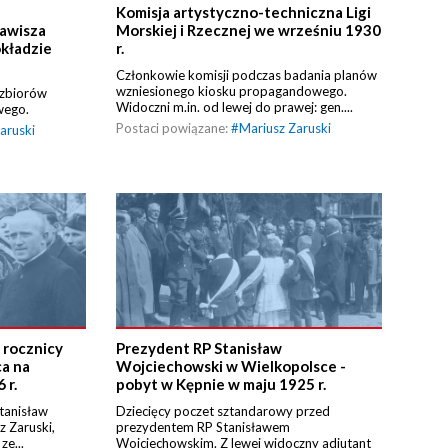
Komisja artystyczno-techniczna Ligi
Zawisza
Morskiej i Rzecznej we wrześniu 1930
okładzie
r.
Członkowie komisji podczas badania planów
wzniesionego kiosku propagandowego.
 zbiorów
Widoczni m.in. od lewej do prawej: gen....
wego.
Postaci powiązane:
#
Mariusz Zaruski
aruski
. rocznicy
Prezydent RP Stanisław
ca na
Wojciechowski w Wielkopolsce -
 r.
pobyt w Kępnie w maju 1925 r.
Stanisław
Dziecięcy poczet sztandarowy przed
z Zaruski,
prezydentem RP Stanisławem
ze...
Wojciechowskim. Z lewej widoczny adiutant