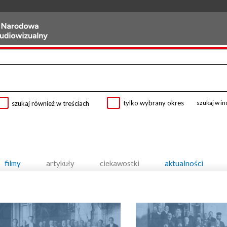
tylko wybrany okres
szukaj w i
szukaj również w treściach
filmy
artykuły
ciekawostki
aktualności