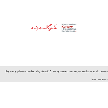
Uzywamy plików cookies, aby ułatwić Ci korzystanie z naszego serwisu oraz do celów st
Informację o
Indeksy:
aktywności
alfabetyczny
tematyczny
Filmoteka Narodowa - Instytut Audiowizualny
Narod