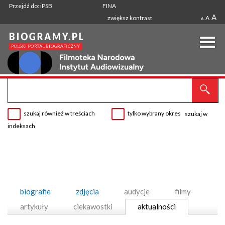
Przejdź do: iPSB
FINA
A
zwiększ kontrast
A
A
szukaj również w treściach
tylko wybrany okres
szukaj w
indeksach
biografie
zdjęcia
audycje
filmy
artykuły
ciekawostki
aktualności