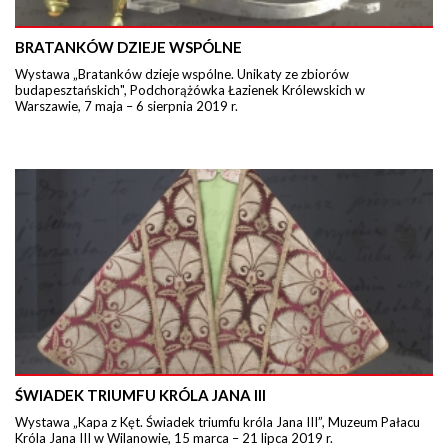
BRATANKÓW DZIEJE WSPÓLNE
Wystawa „Bratanków dzieje wspólne. Unikaty ze zbiorów
budapesztańskich", Podchorążówka Łazienek Królewskich w
Warszawie, 7 maja – 6 sierpnia 2019 r.
ŚWIADEK TRIUMFU KRÓLA JANA III
Wystawa „Kapa z Kęt. Świadek triumfu króla Jana III”, Muzeum Pałacu
Króla Jana III w Wilanowie, 15 marca – 21 lipca 2019 r.