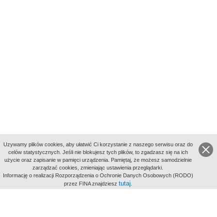
Uzywamy plików cookies, aby ułatwić Ci korzystanie z naszego serwisu oraz do
celów statystycznych. Jeśli nie blokujesz tych plików, to zgadzasz się na ich
użycie oraz zapisanie w pamięci urządzenia. Pamiętaj, że możesz samodzielnie
zarządzać cookies, zmieniając ustawienia przeglądarki.
Indeksy:
Informację o realizacji Rozporządzenia o Ochronie Danych Osobowych (RODO)
aktywności
tutaj
przez FINA znajdziesz
.
alfabetyczny
tematyczny