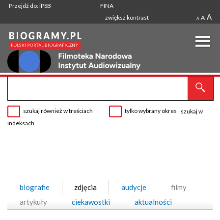
Przejdź do: iPSB
FINA
A
zwiększ kontrast
A
A
szukaj również w treściach
tylko wybrany okres
szukaj w
indeksach
biografie
zdjęcia
audycje
filmy
artykuły
ciekawostki
aktualności