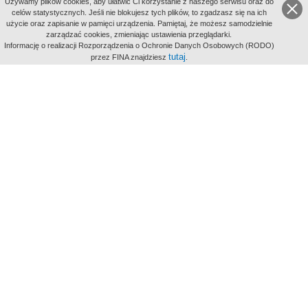
Uzywamy plików cookies, aby ułatwić Ci korzystanie z naszego serwisu oraz do
celów statystycznych. Jeśli nie blokujesz tych plików, to zgadzasz się na ich
użycie oraz zapisanie w pamięci urządzenia. Pamiętaj, że możesz samodzielnie
zarządzać cookies, zmieniając ustawienia przeglądarki.
Indeksy:
Informację o realizacji Rozporządzenia o Ochronie Danych Osobowych (RODO)
aktywności
tutaj
przez FINA znajdziesz
.
alfabetyczny
tematyczny
miejsc
Filmoteka Narodowa - Instytut Audiowizualny
Narodowe
Archiwum Cyfrowe
Wydawcą Polskiego Portalu
Biograficznego jest Filmoteka
Narodowa - Instytut Audiowizualny
All Rights Reserved 2017 Filmoteka
Narodowa - Instytut Audiowizualny
Polityka prywatności
Informacje o projekcie
Kontakt
Regulamin
Mapa strony
BIP
Wersja: 1.0.0