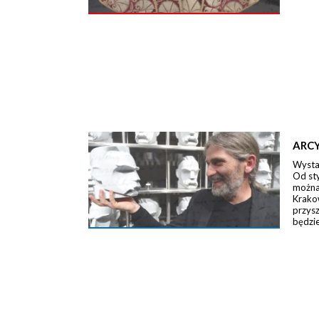
ARCY
Wystaw
Od st
można 
Krako
przysz
będzie