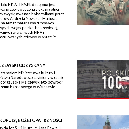
rtalu NINATEKA.PL dostępna jest
wa przeprowadzona z okazji setnej
icy zwycięstwa nad bolszewikami przez
sorów Andrzeja Nowaka i Mariusza
 na temat materiałów filmowych
ących wojny polsko-bolszewickiej,
wanych w archiwach FINA i
nstruowanych cyfrowo w ostatnim
.
CZEWSKI ODZYSKANY
 staraniom Ministerstwa Kultury i
zictwa Narodowego zaginiony w czasie
 obraz Jacka Malczewskiego powrócił
zeum Narodowego w Warszawie.
KOPUŁĄ BOŻEJ OPATRZNOŚCI
zycja Mt 5,14 Muzeum Jana Pawła II i