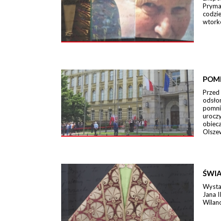
Pryma
codzi
wtork
POM
Przed
odsło
pomni
urocz
obieca
Olszew
ŚWIA
Wystaw
Jana I
Wilano