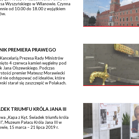
sa Wyszyńskiego w Wilanowie. Czynna
ennie od 10.00 do 18.00 z wyjątkiem
ów.
NIK PREMIERA PRAWEGO
 Kancelarią Prezesa Rady Ministrów
nięto 4 czerwca kamień węgielny pod
k Jana Olszewskiego. Podczas
ystości premier Mateusz Morawiecki
ł nie odstępować od ideałów, które
ski starał się zaszczepić w Polakach.
DEK TRIUMFU KRÓLA JANA III
a „Kapa z Kęt. Świadek triumfu króla
II”, Muzeum Pałacu Króla Jana III w
wie, 15 marca – 21 lipca 2019 r.