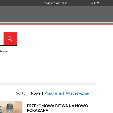
A
zwiększ kontrast
A
A
ndeksach
Sortuj:
Nowe
|
Popularne
|
Alfabetycznie
PRZEŁOMOWA BITWA NA NOWO
POKAZANA