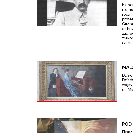
Na po
rozmo
roczn
profe
Guzka
dotycz
zacho
zreko
czasie
MAL
Dzięki
Dzied
wojny
do Mu
POD 
Ekspo