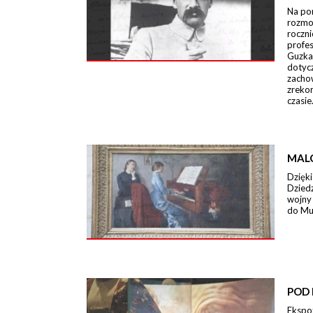
Na po
rozmo
roczn
profe
Guzka
dotycz
zacho
zreko
czasie
MAL
Dzięki
Dzied
wojny
do Mu
POD 
Ekspo