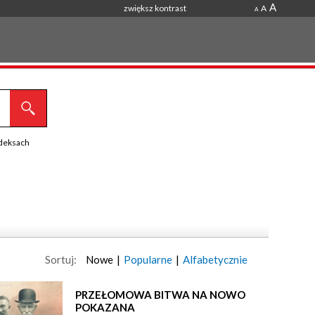
A
zwiększ kontrast
A
A
ndeksach
Sortuj:
Nowe
|
Popularne
|
Alfabetycznie
PRZEŁOMOWA BITWA NA NOWO
POKAZANA