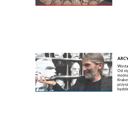
ARCY
Wystaw
Od st
można 
Krako
przysz
będzie