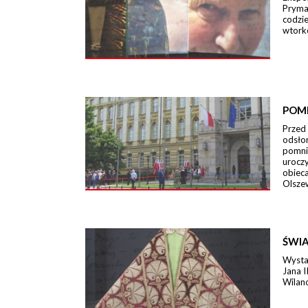
Pryma
codzi
wtork
POM
Przed
odsło
pomni
urocz
obieca
Olszew
ŚWIA
Wystaw
Jana I
Wilano