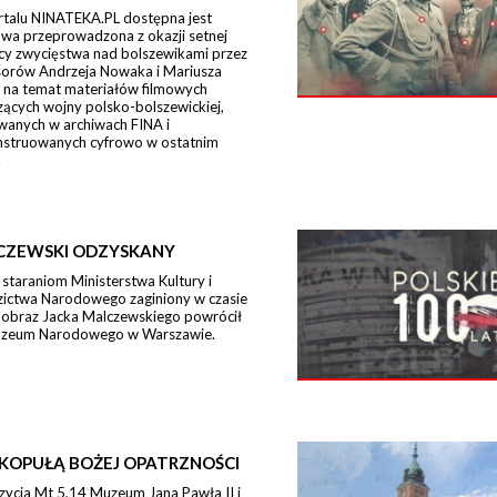
rtalu NINATEKA.PL dostępna jest
wa przeprowadzona z okazji setnej
icy zwycięstwa nad bolszewikami przez
sorów Andrzeja Nowaka i Mariusza
 na temat materiałów filmowych
ących wojny polsko-bolszewickiej,
wanych w archiwach FINA i
nstruowanych cyfrowo w ostatnim
.
CZEWSKI ODZYSKANY
 staraniom Ministerstwa Kultury i
zictwa Narodowego zaginiony w czasie
 obraz Jacka Malczewskiego powrócił
zeum Narodowego w Warszawie.
KOPUŁĄ BOŻEJ OPATRZNOŚCI
zycja Mt 5,14 Muzeum Jana Pawła II i