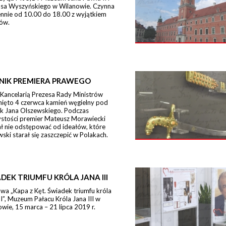
sa Wyszyńskiego w Wilanowie. Czynna
ennie od 10.00 do 18.00 z wyjątkiem
ów.
NIK PREMIERA PRAWEGO
 Kancelarią Prezesa Rady Ministrów
nięto 4 czerwca kamień węgielny pod
k Jana Olszewskiego. Podczas
ystości premier Mateusz Morawiecki
ł nie odstępować od ideałów, które
ski starał się zaszczepić w Polakach.
DEK TRIUMFU KRÓLA JANA III
a „Kapa z Kęt. Świadek triumfu króla
II”, Muzeum Pałacu Króla Jana III w
wie, 15 marca – 21 lipca 2019 r.