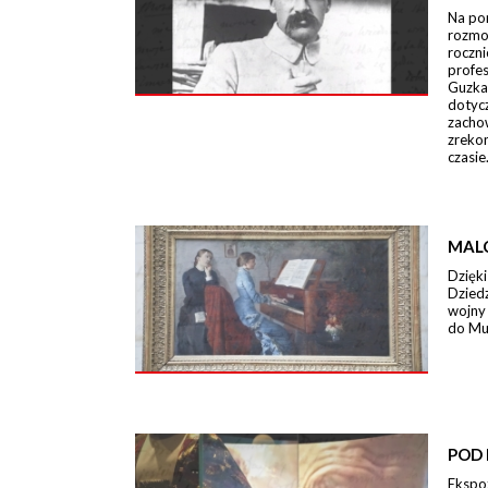
Na po
rozmo
roczn
profe
Guzka
dotycz
zacho
zreko
czasie
MAL
Dzięki
Dzied
wojny
do Mu
POD 
Ekspo