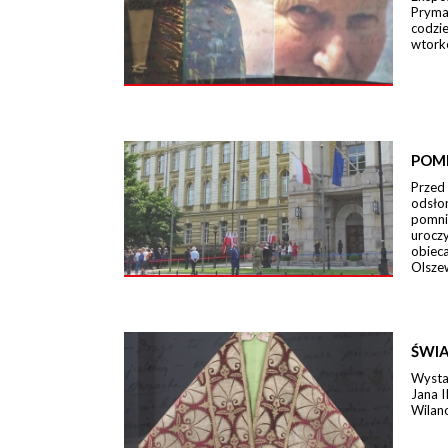
Pryma
codzi
wtork
POM
Przed
odsło
pomni
urocz
obieca
Olszew
ŚWIA
Wystaw
Jana I
Wilano