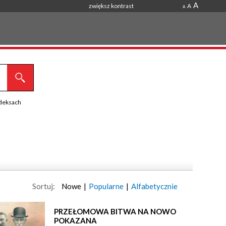
A
zwiększ kontrast
A
A
ndeksach
Sortuj:
Nowe
|
Popularne
|
Alfabetycznie
PRZEŁOMOWA BITWA NA NOWO
POKAZANA