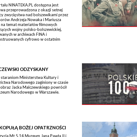
rtalu NINATEKA.PL dostępna jest
wa przeprowadzona z okazji setnej
icy zwycięstwa nad bolszewikami przez
sorów Andrzeja Nowaka i Mariusza
 na temat materiałów filmowych
ących wojny polsko-bolszewickiej,
wanych w archiwach FINA i
nstruowanych cyfrowo w ostatnim
.
CZEWSKI ODZYSKANY
 staraniom Ministerstwa Kultury i
zictwa Narodowego zaginiony w czasie
 obraz Jacka Malczewskiego powrócił
zeum Narodowego w Warszawie.
KOPUŁĄ BOŻEJ OPATRZNOŚCI
zycja Mt 5,14 Muzeum Jana Pawła II i