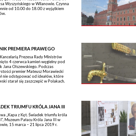
sa Wyszyńskiego w Wilanowie. Czynna
ennie od 10.00 do 18.00 z wyjątkiem
ów.
NIK PREMIERA PRAWEGO
 Kancelarią Prezesa Rady Ministrów
nięto 4 czerwca kamień węgielny pod
k Jana Olszewskiego. Podczas
ystości premier Mateusz Morawiecki
ł nie odstępować od ideałów, które
ski starał się zaszczepić w Polakach.
DEK TRIUMFU KRÓLA JANA III
a „Kapa z Kęt. Świadek triumfu króla
II”, Muzeum Pałacu Króla Jana III w
wie, 15 marca – 21 lipca 2019 r.