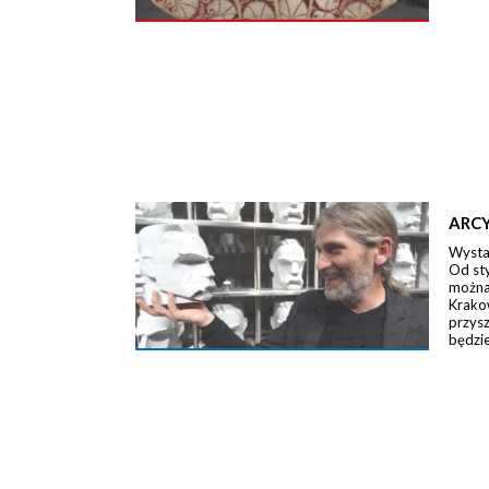
ARCY
Wystaw
Od st
można 
Krako
przysz
będzie