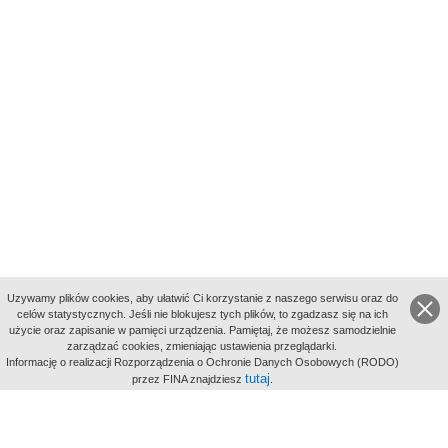
Uzywamy plików cookies, aby ułatwić Ci korzystanie z naszego serwisu oraz do
celów statystycznych. Jeśli nie blokujesz tych plików, to zgadzasz się na ich
użycie oraz zapisanie w pamięci urządzenia. Pamiętaj, że możesz samodzielnie
zarządzać cookies, zmieniając ustawienia przeglądarki.
Indeksy:
Informację o realizacji Rozporządzenia o Ochronie Danych Osobowych (RODO)
aktywności
tutaj
przez FINA znajdziesz
.
alfabetyczny
tematyczny