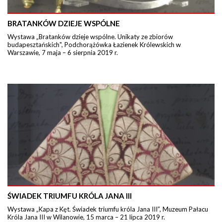
BRATANKÓW DZIEJE WSPÓLNE
Wystawa „Bratanków dzieje wspólne. Unikaty ze zbiorów
budapesztańskich", Podchorążówka Łazienek Królewskich w
Warszawie, 7 maja – 6 sierpnia 2019 r.
ŚWIADEK TRIUMFU KRÓLA JANA III
Wystawa „Kapa z Kęt. Świadek triumfu króla Jana III”, Muzeum Pałacu
Króla Jana III w Wilanowie, 15 marca – 21 lipca 2019 r.