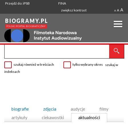
Przejdź do: iPSB
FINA
A
zwiększ kontrast
A
A
szukaj również w treściach
tylko wybrany okres
szukaj w
indeksach
biografie
zdjęcia
audycje
filmy
artykuły
ciekawostki
aktualności