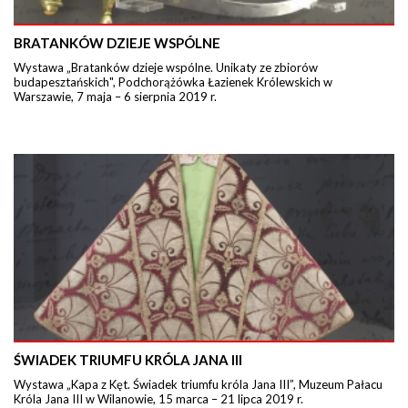
BRATANKÓW DZIEJE WSPÓLNE
Wystawa „Bratanków dzieje wspólne. Unikaty ze zbiorów
budapesztańskich", Podchorążówka Łazienek Królewskich w
Warszawie, 7 maja – 6 sierpnia 2019 r.
ŚWIADEK TRIUMFU KRÓLA JANA III
Wystawa „Kapa z Kęt. Świadek triumfu króla Jana III”, Muzeum Pałacu
Króla Jana III w Wilanowie, 15 marca – 21 lipca 2019 r.