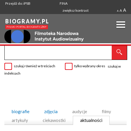
Przejdź do: iPSB
FINA
A
zwiększ kontrast
A
A
szukaj również w treściach
tylko wybrany okres
szukaj w
indeksach
biografie
zdjęcia
audycje
filmy
artykuły
ciekawostki
aktualności