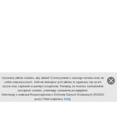
Uzywamy plików cookies, aby ułatwić Ci korzystanie z naszego serwisu oraz do
celów statystycznych. Jeśli nie blokujesz tych plików, to zgadzasz się na ich
użycie oraz zapisanie w pamięci urządzenia. Pamiętaj, że możesz samodzielnie
zarządzać cookies, zmieniając ustawienia przeglądarki.
Indeksy:
Informację o realizacji Rozporządzenia o Ochronie Danych Osobowych (RODO)
aktywności
tutaj
przez FINA znajdziesz
.
alfabetyczny
tematyczny