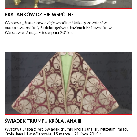
BRATANKÓW DZIEJE WSPÓLNE
Wystawa „Bratanków dzieje wspólne. Unikaty ze zbiorów
budapesztańskich", Podchorążówka Łazienek Królewskich w
Warszawie, 7 maja – 6 sierpnia 2019 r.
ŚWIADEK TRIUMFU KRÓLA JANA III
Wystawa „Kapa z Kęt. Świadek triumfu króla Jana III”, Muzeum Pałacu
Króla Jana III w Wilanowie, 15 marca – 21 lipca 2019 r.