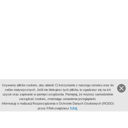
Uzywamy plików cookies, aby ułatwić Ci korzystanie z naszego serwisu oraz do
celów statystycznych. Jeśli nie blokujesz tych plików, to zgadzasz się na ich
użycie oraz zapisanie w pamięci urządzenia. Pamiętaj, że możesz samodzielnie
zarządzać cookies, zmieniając ustawienia przeglądarki.
Indeksy:
Informację o realizacji Rozporządzenia o Ochronie Danych Osobowych (RODO)
aktywności
tutaj
przez FINA znajdziesz
.
alfabetyczny
tematyczny