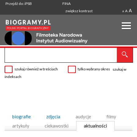
Przejdź do: iPSB
FINA
A
zwiększ kontrast
A
A
szukaj również w treściach
tylko wybrany okres
szukaj w
indeksach
biografie
zdjęcia
audycje
filmy
artykuły
ciekawostki
aktualności