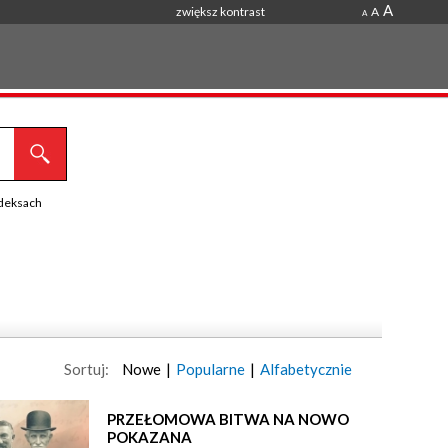
A
zwiększ kontrast
A
A
ndeksach
Sortuj:
Nowe
|
Popularne
|
Alfabetycznie
PRZEŁOMOWA BITWA NA NOWO
POKAZANA