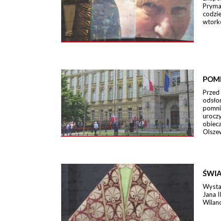
Pryma
codzi
wtork
POM
Przed
odsło
pomni
urocz
obieca
Olszew
ŚWIA
Wystaw
Jana I
Wilano