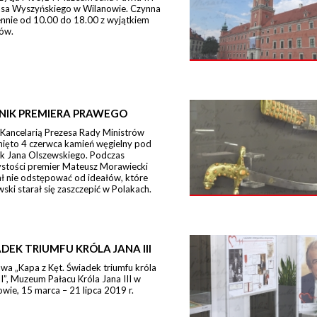
sa Wyszyńskiego w Wilanowie. Czynna
ennie od 10.00 do 18.00 z wyjątkiem
ów.
NIK PREMIERA PRAWEGO
 Kancelarią Prezesa Rady Ministrów
nięto 4 czerwca kamień węgielny pod
k Jana Olszewskiego. Podczas
ystości premier Mateusz Morawiecki
ł nie odstępować od ideałów, które
ski starał się zaszczepić w Polakach.
DEK TRIUMFU KRÓLA JANA III
a „Kapa z Kęt. Świadek triumfu króla
II”, Muzeum Pałacu Króla Jana III w
wie, 15 marca – 21 lipca 2019 r.