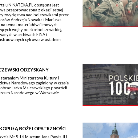
rtalu NINATEKA.PL dostępna jest
wa przeprowadzona z okazji setnej
icy zwycięstwa nad bolszewikami przez
sorów Andrzeja Nowaka i Mariusza
 na temat materiałów filmowych
ących wojny polsko-bolszewickiej,
wanych w archiwach FINA i
nstruowanych cyfrowo w ostatnim
.
CZEWSKI ODZYSKANY
 staraniom Ministerstwa Kultury i
zictwa Narodowego zaginiony w czasie
 obraz Jacka Malczewskiego powrócił
zeum Narodowego w Warszawie.
KOPUŁĄ BOŻEJ OPATRZNOŚCI
zycja Mt 5,14 Muzeum Jana Pawła II i