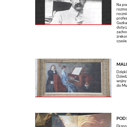
Na po
rozmo
roczn
profe
Guzka
dotycz
zacho
zreko
czasie
MAL
Dzięki
Dzied
wojny
do Mu
POD 
Ekspo