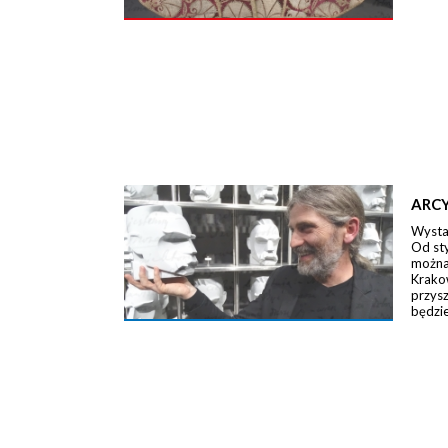
ARCY
Wystaw
Od st
można 
Krako
przysz
będzie