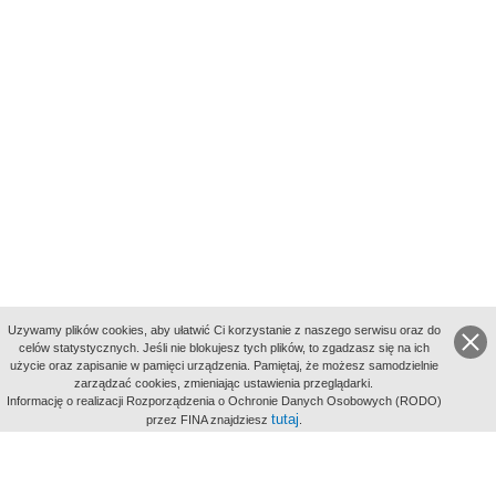
Uzywamy plików cookies, aby ułatwić Ci korzystanie z naszego serwisu oraz do
celów statystycznych. Jeśli nie blokujesz tych plików, to zgadzasz się na ich
użycie oraz zapisanie w pamięci urządzenia. Pamiętaj, że możesz samodzielnie
zarządzać cookies, zmieniając ustawienia przeglądarki.
Indeksy:
Informację o realizacji Rozporządzenia o Ochronie Danych Osobowych (RODO)
aktywności
tutaj
przez FINA znajdziesz
.
alfabetyczny
tematyczny