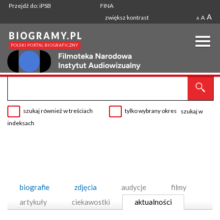
Przejdź do: iPSB
FINA
A
zwiększ kontrast
A
A
szukaj również w treściach
tylko wybrany okres
szukaj w
indeksach
biografie
zdjęcia
audycje
filmy
artykuły
ciekawostki
aktualności