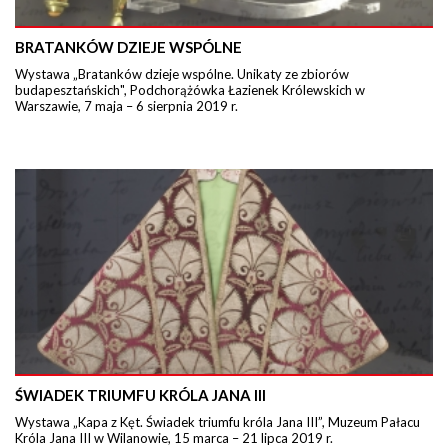
BRATANKÓW DZIEJE WSPÓLNE
Wystawa „Bratanków dzieje wspólne. Unikaty ze zbiorów
budapesztańskich", Podchorążówka Łazienek Królewskich w
Warszawie, 7 maja – 6 sierpnia 2019 r.
ŚWIADEK TRIUMFU KRÓLA JANA III
Wystawa „Kapa z Kęt. Świadek triumfu króla Jana III”, Muzeum Pałacu
Króla Jana III w Wilanowie, 15 marca – 21 lipca 2019 r.