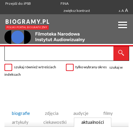
Przejdź do: iPSB
FINA
A
zwiększ kontrast
A
A
szukaj również w treściach
tylko wybrany okres
szukaj w
indeksach
biografie
zdjęcia
audycje
filmy
artykuły
ciekawostki
aktualności