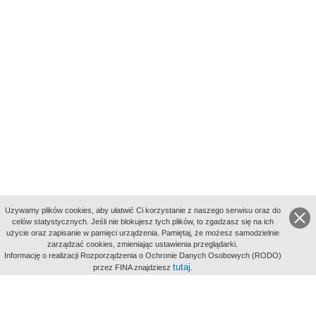
Uzywamy plików cookies, aby ułatwić Ci korzystanie z naszego serwisu oraz do
celów statystycznych. Jeśli nie blokujesz tych plików, to zgadzasz się na ich
użycie oraz zapisanie w pamięci urządzenia. Pamiętaj, że możesz samodzielnie
zarządzać cookies, zmieniając ustawienia przeglądarki.
Indeksy:
Informację o realizacji Rozporządzenia o Ochronie Danych Osobowych (RODO)
aktywności
tutaj
przez FINA znajdziesz
.
alfabetyczny
tematyczny