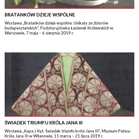
BRATANKÓW DZIEJE WSPÓLNE
Wystawa „Bratanków dzieje wspólne. Unikaty ze zbiorów
budapesztańskich", Podchorążówka Łazienek Królewskich w
Warszawie, 7 maja – 6 sierpnia 2019 r.
ŚWIADEK TRIUMFU KRÓLA JANA III
Wystawa „Kapa z Kęt. Świadek triumfu króla Jana III”, Muzeum Pałacu
Króla Jana III w Wilanowie, 15 marca – 21 lipca 2019 r.