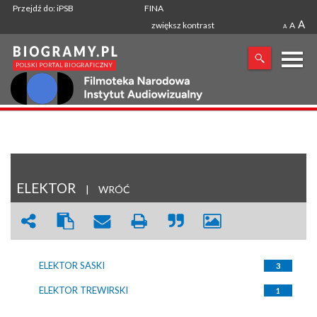
Przejdź do: iPSB
FINA
A
zwiększ kontrast
A
A
X
SZUKANA FRAZA
ELEKTOR
|
WRÓĆ
ELEKTOR SASKI
3
ELEKTOR TREWIRSKI
1