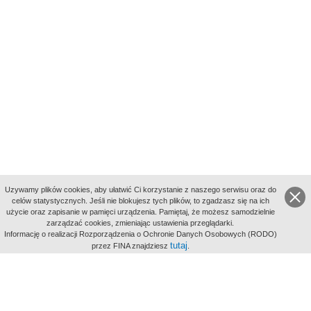
Uzywamy plików cookies, aby ułatwić Ci korzystanie z naszego serwisu oraz do
celów statystycznych. Jeśli nie blokujesz tych plików, to zgadzasz się na ich
użycie oraz zapisanie w pamięci urządzenia. Pamiętaj, że możesz samodzielnie
zarządzać cookies, zmieniając ustawienia przeglądarki.
Indeksy:
Informację o realizacji Rozporządzenia o Ochronie Danych Osobowych (RODO)
aktywności
tutaj
przez FINA znajdziesz
.
alfabetyczny
tematyczny
miejsc