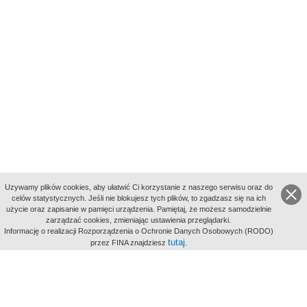
Uzywamy plików cookies, aby ułatwić Ci korzystanie z naszego serwisu oraz do
celów statystycznych. Jeśli nie blokujesz tych plików, to zgadzasz się na ich
użycie oraz zapisanie w pamięci urządzenia. Pamiętaj, że możesz samodzielnie
zarządzać cookies, zmieniając ustawienia przeglądarki.
Indeksy:
Informację o realizacji Rozporządzenia o Ochronie Danych Osobowych (RODO)
aktywności
tutaj
przez FINA znajdziesz
.
alfabetyczny
tematyczny
miejsc