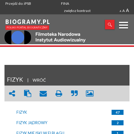
Przejdź do: iPSB
FINA
A
zwiększ kontrast
A
A
X
SZUKANA FRAZA
FIZYK
|
WRÓĆ
FIZYK
47
FIZYK JĄDROWY
2
FIZYK MIEJSKI W ELBLĄGU
1