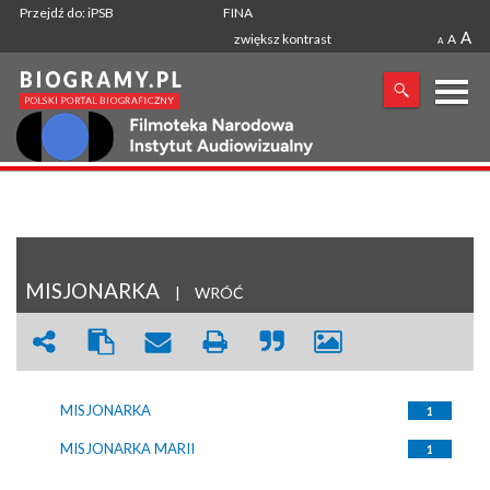
Przejdź do: iPSB
FINA
A
zwiększ kontrast
A
A
X
SZUKANA FRAZA
MISJONARKA
|
WRÓĆ
MISJONARKA
1
MISJONARKA MARII
1