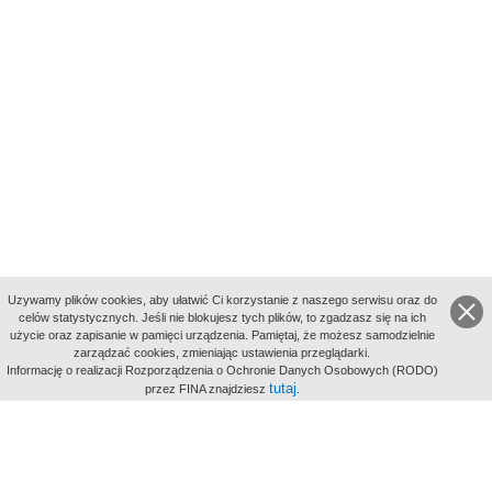
Uzywamy plików cookies, aby ułatwić Ci korzystanie z naszego serwisu oraz do
celów statystycznych. Jeśli nie blokujesz tych plików, to zgadzasz się na ich
użycie oraz zapisanie w pamięci urządzenia. Pamiętaj, że możesz samodzielnie
zarządzać cookies, zmieniając ustawienia przeglądarki.
Indeksy:
Informację o realizacji Rozporządzenia o Ochronie Danych Osobowych (RODO)
aktywności
tutaj
przez FINA znajdziesz
.
alfabetyczny
tematyczny
miejsc