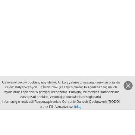
Uzywamy plików cookies, aby ułatwić Ci korzystanie z naszego serwisu oraz do
celów statystycznych. Jeśli nie blokujesz tych plików, to zgadzasz się na ich
użycie oraz zapisanie w pamięci urządzenia. Pamiętaj, że możesz samodzielnie
zarządzać cookies, zmieniając ustawienia przeglądarki.
Indeksy:
Informację o realizacji Rozporządzenia o Ochronie Danych Osobowych (RODO)
aktywności
tutaj
przez FINA znajdziesz
.
alfabetyczny
tematyczny
miejsc