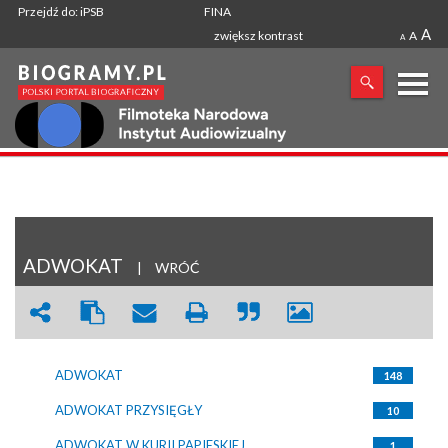
Przejdź do: iPSB
FINA
A
zwiększ kontrast
A
A
X
SZUKANA FRAZA
ADWOKAT
|
WRÓĆ
ADWOKAT
148
ADWOKAT PRZYSIĘGŁY
10
ADWOKAT W KURII PAPIESKIEJ
1