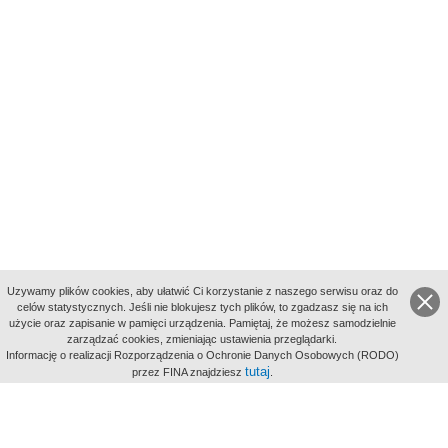
Uzywamy plików cookies, aby ułatwić Ci korzystanie z naszego serwisu oraz do
celów statystycznych. Jeśli nie blokujesz tych plików, to zgadzasz się na ich
użycie oraz zapisanie w pamięci urządzenia. Pamiętaj, że możesz samodzielnie
zarządzać cookies, zmieniając ustawienia przeglądarki.
Indeksy:
Informację o realizacji Rozporządzenia o Ochronie Danych Osobowych (RODO)
aktywności
tutaj
przez FINA znajdziesz
.
alfabetyczny
tematyczny
miejsc