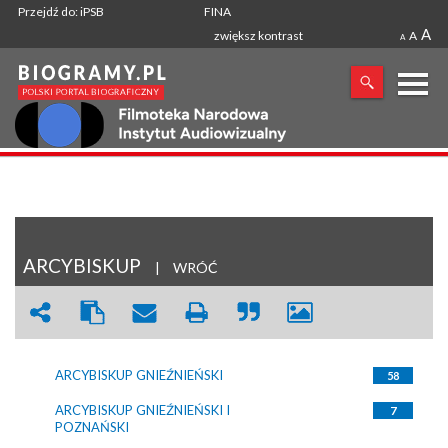
Przejdź do: iPSB
FINA
A
zwiększ kontrast
A
A
X
SZUKANA FRAZA
ARCYBISKUP
|
WRÓĆ
ARCYBISKUP GNIEŹNIEŃSKI
58
ARCYBISKUP GNIEŹNIEŃSKI I
7
POZNAŃSKI