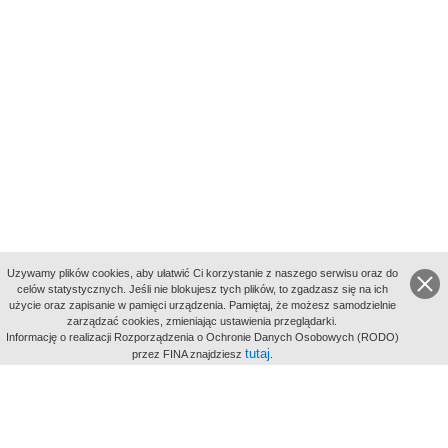
Uzywamy plików cookies, aby ułatwić Ci korzystanie z naszego serwisu oraz do
celów statystycznych. Jeśli nie blokujesz tych plików, to zgadzasz się na ich
użycie oraz zapisanie w pamięci urządzenia. Pamiętaj, że możesz samodzielnie
zarządzać cookies, zmieniając ustawienia przeglądarki.
Indeksy:
Informację o realizacji Rozporządzenia o Ochronie Danych Osobowych (RODO)
aktywności
tutaj
przez FINA znajdziesz
.
alfabetyczny
tematyczny
miejsc