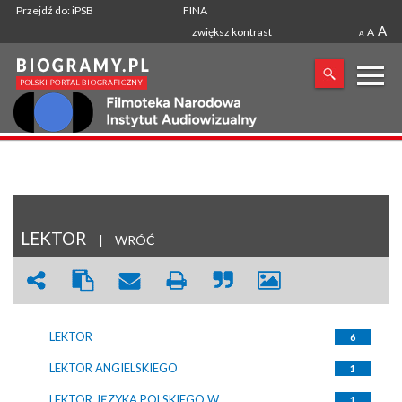
Przejdź do: iPSB
FINA
A
zwiększ kontrast
A
A
X
SZUKANA FRAZA
LEKTOR
|
WRÓĆ
LEKTOR
6
LEKTOR ANGIELSKIEGO
1
LEKTOR JĘZYKA POLSKIEGO W
1