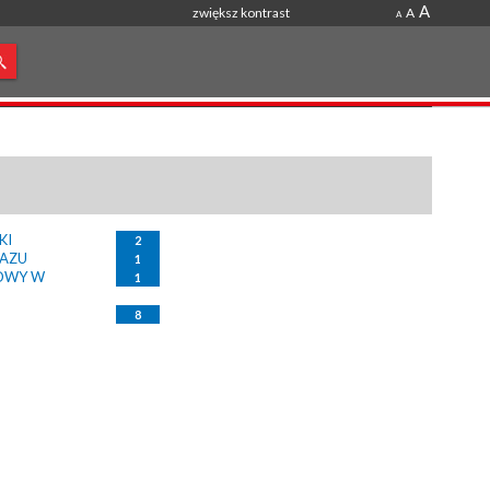
A
zwiększ kontrast
A
A
KI
2
RAZU
1
OWY W
1
8