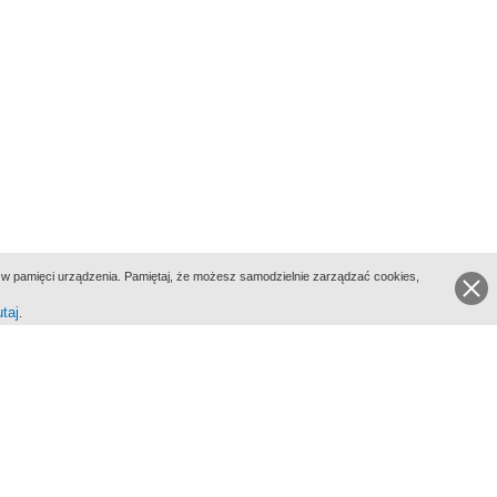
ie w pamięci urządzenia. Pamiętaj, że możesz samodzielnie zarządzać cookies,
utaj
.
go Portalu Biograficznego jest Filmoteka Narodowa - Instytut Audiowizualny
All Rights Reserved 2017 Filmoteka Narodowa - Instytut Audiowizualny
yka prywatności
Informacje o projekcie
Kontakt
Regulamin
Mapa strony
BIP
Wersja: 1.0.0