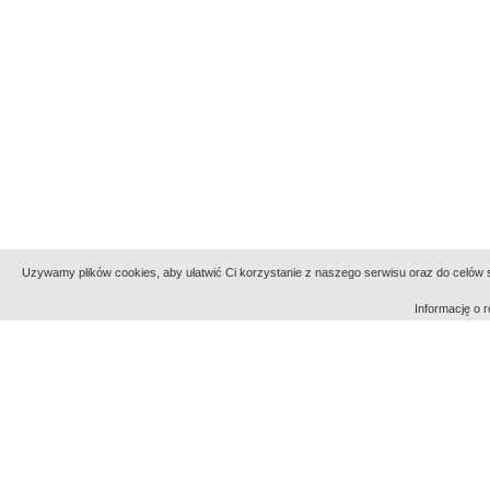
Uzywamy plików cookies, aby ułatwić Ci korzystanie z naszego serwisu oraz do celów st
Informację o
Indeksy:
aktywności
alfabetyczny
tematyczny
Filmoteka Narodowa - Instytut Audiowizualny
Narod