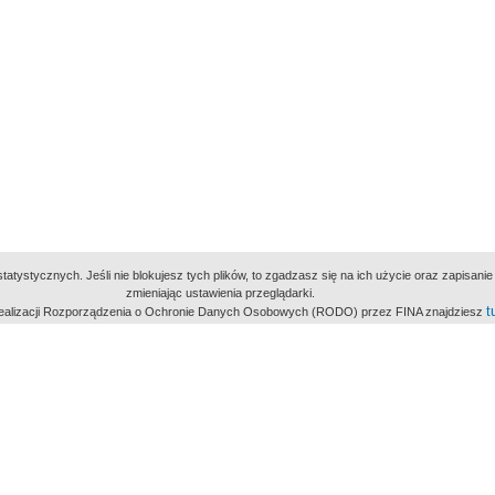
atystycznych. Jeśli nie blokujesz tych plików, to zgadzasz się na ich użycie oraz zapisan
zmieniając ustawienia przeglądarki.
t
 realizacji Rozporządzenia o Ochronie Danych Osobowych (RODO) przez FINA znajdziesz
miejsc
owe Archiwum Cyfrowe
Wydawcą Polskie
Polit