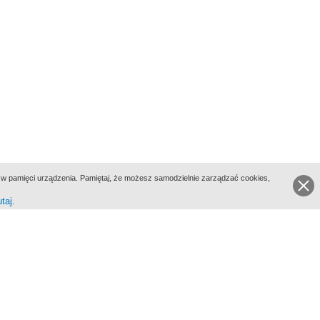
ie w pamięci urządzenia. Pamiętaj, że możesz samodzielnie zarządzać cookies,
utaj
.
go Portalu Biograficznego jest Filmoteka Narodowa - Instytut Audiowizualny
All Rights Reserved 2017 Filmoteka Narodowa - Instytut Audiowizualny
yka prywatności
Informacje o projekcie
Kontakt
Regulamin
Mapa strony
BIP
Wersja: 1.0.0