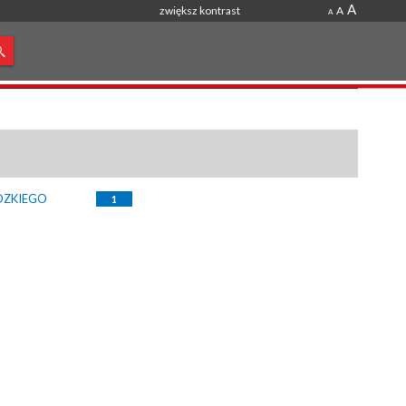
A
zwiększ kontrast
A
A
DZKIEGO
1