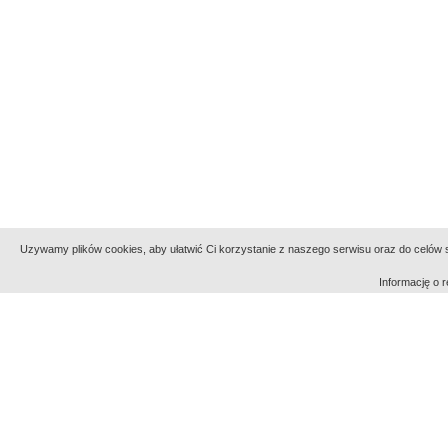
Uzywamy plików cookies, aby ułatwić Ci korzystanie z naszego serwisu oraz do celów st
Informację o
Indeksy:
aktywności
alfabetyczny
tematyczny
Filmoteka Narodowa - Instytut Audiowizualny
Narod