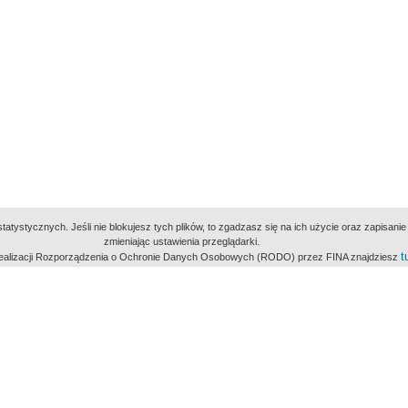
atystycznych. Jeśli nie blokujesz tych plików, to zgadzasz się na ich użycie oraz zapisan
zmieniając ustawienia przeglądarki.
t
 realizacji Rozporządzenia o Ochronie Danych Osobowych (RODO) przez FINA znajdziesz
miejsc
owe Archiwum Cyfrowe
Wydawcą Polskie
Polit