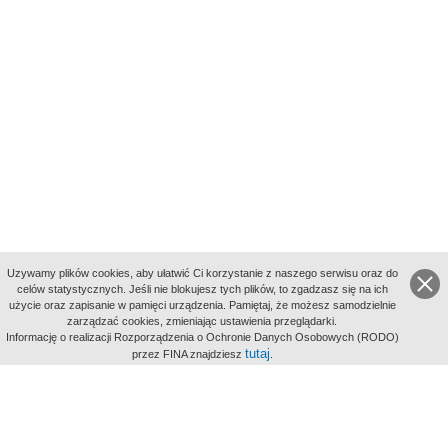
Uzywamy plików cookies, aby ułatwić Ci korzystanie z naszego serwisu oraz do
celów statystycznych. Jeśli nie blokujesz tych plików, to zgadzasz się na ich
użycie oraz zapisanie w pamięci urządzenia. Pamiętaj, że możesz samodzielnie
zarządzać cookies, zmieniając ustawienia przeglądarki.
Indeksy:
Informację o realizacji Rozporządzenia o Ochronie Danych Osobowych (RODO)
aktywności
tutaj
przez FINA znajdziesz
.
alfabetyczny
tematyczny
miejsc