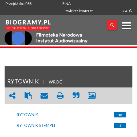
Przejdź do: iPSB
FINA
A
zwiększ kontrast
A
A
X
SZUKANA FRAZA
RYTOWNIK
|
WRÓĆ
RYTOWNIK
18
RYTOWNIK STEMPLI
1