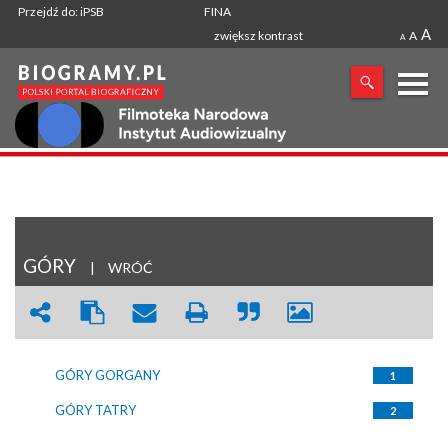
Przejdź do: iPSB
FINA
A
zwiększ kontrast
A
A
X
SZUKANA FRAZA
GÓRY
|
WRÓĆ
GÓRY GORGANY
1
GÓRY TATRY
2