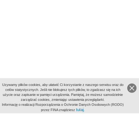
Uzywamy plików cookies, aby ułatwić Ci korzystanie z naszego serwisu oraz do
celów statystycznych. Jeśli nie blokujesz tych plików, to zgadzasz się na ich
użycie oraz zapisanie w pamięci urządzenia. Pamiętaj, że możesz samodzielnie
zarządzać cookies, zmieniając ustawienia przeglądarki.
Indeksy:
Informację o realizacji Rozporządzenia o Ochronie Danych Osobowych (RODO)
aktywności
tutaj
przez FINA znajdziesz
.
alfabetyczny
tematyczny
miejsc