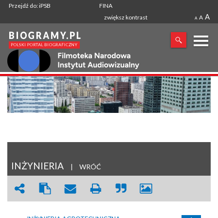
Przejdź do: iPSB
FINA
A
zwiększ kontrast
A
A
X
SZUKANA FRAZA
INŻYNIERIA
|
WRÓĆ