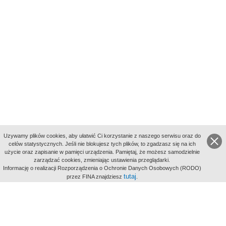
Uzywamy plików cookies, aby ułatwić Ci korzystanie z naszego serwisu oraz do
celów statystycznych. Jeśli nie blokujesz tych plików, to zgadzasz się na ich
użycie oraz zapisanie w pamięci urządzenia. Pamiętaj, że możesz samodzielnie
zarządzać cookies, zmieniając ustawienia przeglądarki.
Indeksy:
Informację o realizacji Rozporządzenia o Ochronie Danych Osobowych (RODO)
aktywności
tutaj
przez FINA znajdziesz
.
alfabetyczny
tematyczny
miejsc