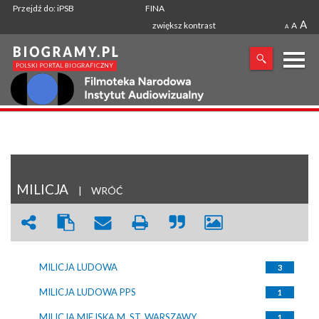
Przejdź do: iPSB
FINA
A
zwiększ kontrast
A
A
X
SZUKANA FRAZA
MILICJA
|
WRÓĆ
MILICJA LUDOWA
3
MILICJA LUDOWA PPS
1
MILICJA MIEJSKA M. ST. WARSZAWY
1