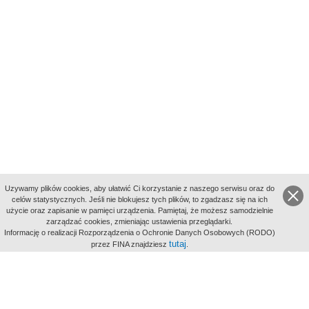
Uzywamy plików cookies, aby ułatwić Ci korzystanie z naszego serwisu oraz do
celów statystycznych. Jeśli nie blokujesz tych plików, to zgadzasz się na ich
użycie oraz zapisanie w pamięci urządzenia. Pamiętaj, że możesz samodzielnie
zarządzać cookies, zmieniając ustawienia przeglądarki.
Indeksy:
Informację o realizacji Rozporządzenia o Ochronie Danych Osobowych (RODO)
aktywności
tutaj
przez FINA znajdziesz
.
alfabetyczny
tematyczny
miejsc