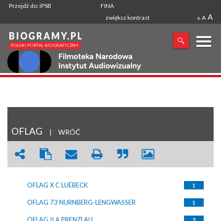
Przejdź do: iPSB
FINA
A
zwiększ kontrast
A
A
X
SZUKANA FRAZA
OFLAG
|
WRÓĆ
OFLAG X C LUEBECK
1
OFLAG 73 NURNBERG-LENGWASSER
1
OFLAG II A PRENZLAU
3