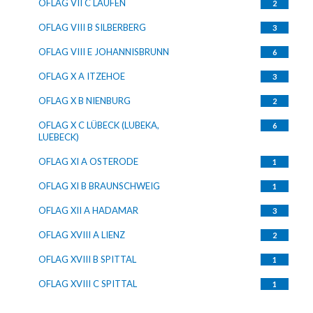
OFLAG VII C LAUFEN
2
OFLAG VIII B SILBERBERG
3
OFLAG VIII E JOHANNISBRUNN
6
OFLAG X A ITZEHOE
3
OFLAG X B NIENBURG
2
OFLAG X C LÜBECK (LUBEKA,
6
LUEBECK)
OFLAG XI A OSTERODE
1
OFLAG XI B BRAUNSCHWEIG
1
OFLAG XII A HADAMAR
3
OFLAG XVIII A LIENZ
2
OFLAG XVIII B SPITTAL
1
OFLAG XVIII C SPITTAL
1