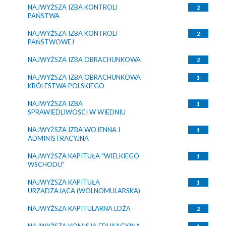
NAJWYŻSZA IZBA KONTROLI
2
PAŃSTWA
NAJWYŻSZA IZBA KONTROLI
2
PAŃSTWOWEJ
NAJWYŻSZA IZBA OBRACHUNKOWA
2
NAJWYŻSZA IZBA OBRACHUNKOWA
1
KRÓLESTWA POLSKIEGO
NAJWYŻSZA IZBA
1
SPRAWIEDLIWOŚCI W WIEDNIU
NAJWYŻSZA IZBA WOJENNA I
1
ADMINISTRACYJNA
NAJWYŻSZA KAPITUŁA "WIELKIEGO
1
WSCHODU"
NAJWYŻSZA KAPITUŁA
1
URZĄDZAJĄCA (WOLNOMULARSKA)
NAJWYŻSZA KAPITULARNA LOŻA
2