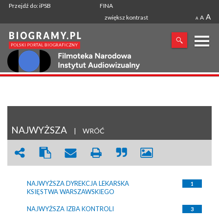
Przejdź do: iPSB
FINA
A
zwiększ kontrast
A
A
X
SZUKANA FRAZA
NAJWYŻSZA
|
WRÓĆ
NAJWYŻSZA DYREKCJA LEKARSKA
1
KSIĘSTWA WARSZAWSKIEGO
NAJWYŻSZA IZBA KONTROLI
3