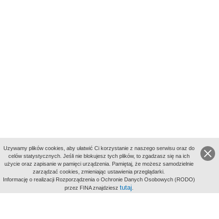
Uzywamy plików cookies, aby ułatwić Ci korzystanie z naszego serwisu oraz do
celów statystycznych. Jeśli nie blokujesz tych plików, to zgadzasz się na ich
użycie oraz zapisanie w pamięci urządzenia. Pamiętaj, że możesz samodzielnie
zarządzać cookies, zmieniając ustawienia przeglądarki.
Indeksy:
Informację o realizacji Rozporządzenia o Ochronie Danych Osobowych (RODO)
aktywności
tutaj
przez FINA znajdziesz
.
alfabetyczny
tematyczny