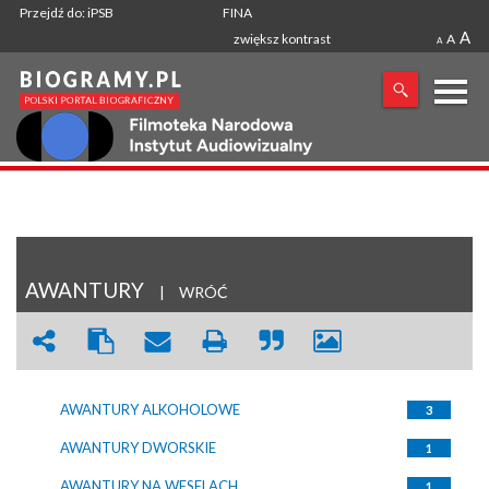
Przejdź do: iPSB
FINA
A
zwiększ kontrast
A
A
X
SZUKANA FRAZA
AWANTURY
|
WRÓĆ
AWANTURY ALKOHOLOWE
3
AWANTURY DWORSKIE
1
AWANTURY NA WESELACH
1