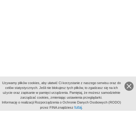
Uzywamy plików cookies, aby ułatwić Ci korzystanie z naszego serwisu oraz do
celów statystycznych. Jeśli nie blokujesz tych plików, to zgadzasz się na ich
użycie oraz zapisanie w pamięci urządzenia. Pamiętaj, że możesz samodzielnie
zarządzać cookies, zmieniając ustawienia przeglądarki.
Indeksy:
Informację o realizacji Rozporządzenia o Ochronie Danych Osobowych (RODO)
aktywności
tutaj
przez FINA znajdziesz
.
alfabetyczny
tematyczny
miejsc