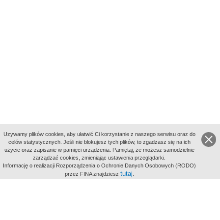
Uzywamy plików cookies, aby ułatwić Ci korzystanie z naszego serwisu oraz do
celów statystycznych. Jeśli nie blokujesz tych plików, to zgadzasz się na ich
użycie oraz zapisanie w pamięci urządzenia. Pamiętaj, że możesz samodzielnie
zarządzać cookies, zmieniając ustawienia przeglądarki.
Indeksy:
Informację o realizacji Rozporządzenia o Ochronie Danych Osobowych (RODO)
aktywności
tutaj
przez FINA znajdziesz
.
alfabetyczny
tematyczny
miejsc