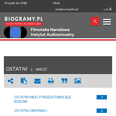
Przejdź do: iPSB
FINA
A
zwiększ kontrast
A
A
X
SZUKANA FRAZA
OSTATNI
|
WRÓĆ
OSTATNI MĘSCY PRZEDSTAWICIELE
7
RODZIN
OSTATNI ORDYNACI
3