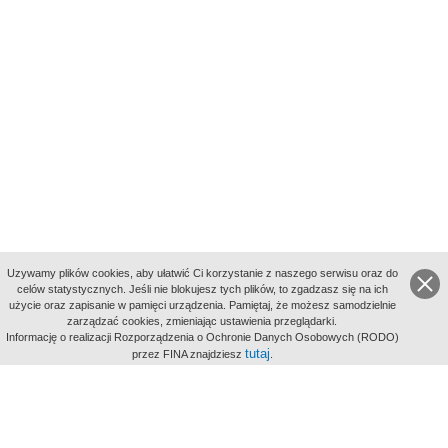
Uzywamy plików cookies, aby ułatwić Ci korzystanie z naszego serwisu oraz do
celów statystycznych. Jeśli nie blokujesz tych plików, to zgadzasz się na ich
użycie oraz zapisanie w pamięci urządzenia. Pamiętaj, że możesz samodzielnie
zarządzać cookies, zmieniając ustawienia przeglądarki.
Indeksy:
Informację o realizacji Rozporządzenia o Ochronie Danych Osobowych (RODO)
aktywności
tutaj
przez FINA znajdziesz
.
alfabetyczny
tematyczny
miejsc