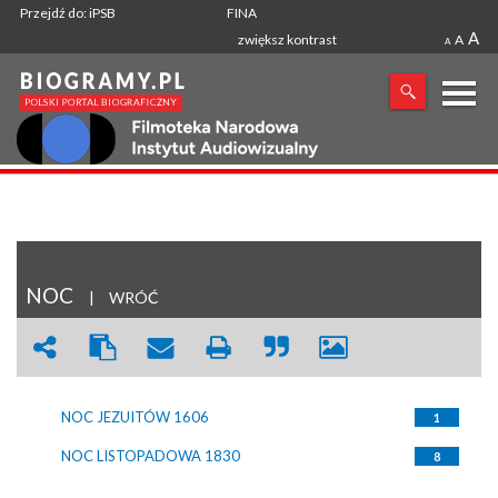
Przejdź do: iPSB
FINA
A
zwiększ kontrast
A
A
X
SZUKANA FRAZA
NOC
|
WRÓĆ
NOC JEZUITÓW 1606
1
NOC LISTOPADOWA 1830
8